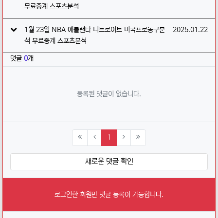
무료중계 스포츠분석
작성일
1월 23일 NBA 애틀랜타 디트로이트 미국프로농구분
2025.01.22
석 무료중계 스포츠분석
댓글
0
개
등록된 댓글이 없습니다.
(current)
1
새로운 댓글 확인
로그인한 회원만 댓글 등록이 가능합니다.