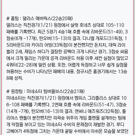
# 홈팀 : 댈러스 매버릭스(22승20패)
댈러스는 직전경기(1/21) 원정에서 샬럿 호네츠 상대로 105-110
패배를 기록했다. 최근 5경기 4승1패 흐름 속에 리바운드(51-49), 3
점슛(6개 -17개), 턴오버(15-13)의 결과. 다니엘 개포드(31득점, 1
5리바운드)와 카이리 어빙(33득점)이 분전했지만 돈치치, 데릭 라이
블리 2세, 제임스 하디가 결장한 공백이 크게 나타난 경기. 3점슛 싸움
에서 크게 밀리는 가운데 공격 리바운드 허용 이후 세컨 실점이 많았고
4쿼터(22-28)에 밀린 상황. 또한, 어렵게 득점하고 너무 쉽게 실점을
허용하는 수비가 나타났던 패배의 내용. 정규시즌 홈경기에서는 13승
8패 성적.
# 원정팀 : 미네소타 팀버울브스(22승21패)
미네소타는 직전경기(1/21) 원정에서 멤피스 그리즐리스 상대로 10
6-108 패배를 기록했다. 2연패 흐름 속에 리바운드(51-47), 3점슛
(14개 -7개), 턴오버(16-13)의 결과. 앤써니 에즈워즈(32득점), 줄
리어스 랜들이 분전했지만 외곽슛 위주의 게임 플랜을 설계하는 팀에
게 약점을 보이고 있는 미네소타 수비의 문제점이 재발한 경기. 루디
고베어가 4득점에 그치는 가운데 골밑 수비에서 아쉬운 모습을 보였던