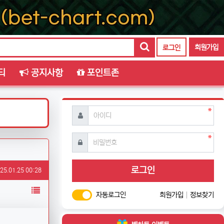
회원가입
로그인
티
공지사항
포인트존
필수
아이디
필수
비밀번호
로그인
성일
25.01.25 00:28
목록
자동로그인
회원가입
정보찾기