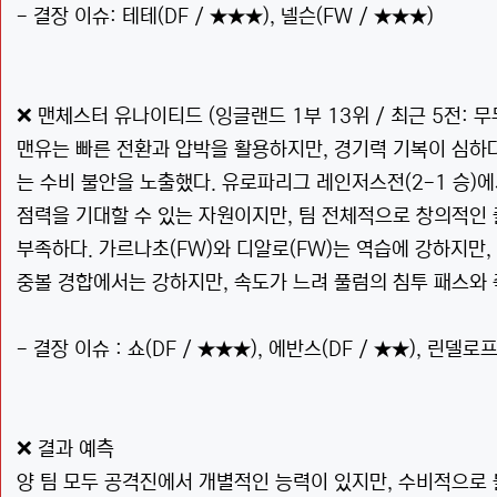
- 결장 이슈: 테테(DF / ★★★), 넬슨(FW / ★★★)
❌ 맨체스터 유나이티드 (잉글랜드 1부 13위 / 최근 5전: 
맨유는 빠른 전환과 압박을 활용하지만, 경기력 기복이 심하다.
는 수비 불안을 노출했다. 유로파리그 레인저스전(2-1 승)
점력을 기대할 수 있는 자원이지만, 팀 전체적으로 창의적인 
부족하다. 가르나초(FW)와 디알로(FW)는 역습에 강하지만,
중볼 경합에서는 강하지만, 속도가 느려 풀럼의 침투 패스와 
- 결장 이슈 : 쇼(DF / ★★★), 에반스(DF / ★★), 린델로
❌ 결과 예측
양 팀 모두 공격진에서 개별적인 능력이 있지만, 수비적으로 