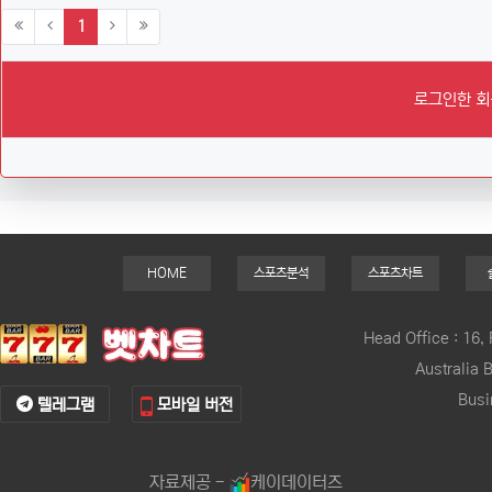
(current)
1
로그인한 회
HOME
스포츠분석
스포츠차트
Head Office : 16
Australia 
Busi
텔레그램
모바일 버전
자료제공 -
케이데이터즈