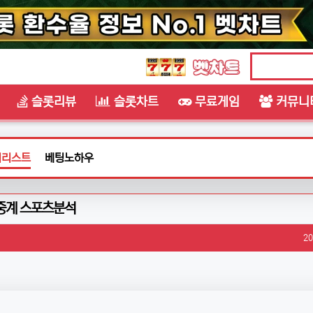
슬롯리뷰
슬롯차트
무료게임
커뮤니
석리스트
베팅노하우
료중계 스포츠분석
작
20