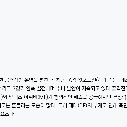
 공격적인 운영을 펼친다. 최근 FA컵 왓포드전(4-1 승)과 레
만 리그 3경기 연속 실점하며 수비 불안이 지속되고 있다.공격
F)와 알렉스 이워비(MF)가 창의적인 패스를 공급하지만 결정력
로는 흔들리는 모습이 많다. 특히 테테(DF)의 부재로 인해 측
 요소다