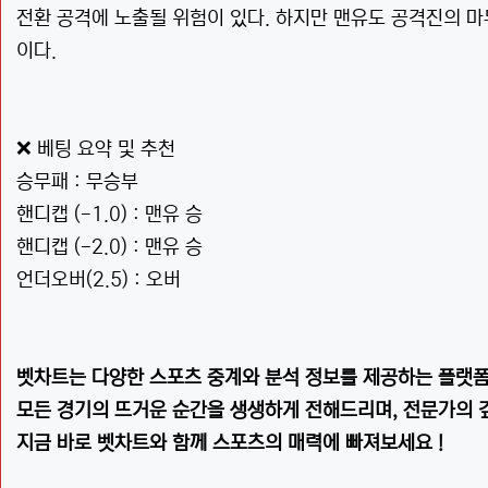
전환 공격에 노출될 위험이 있다. 하지만 맨유도 공격진의 
이다.
❌ 베팅 요약 및 추천
승무패 : 무승부
핸디캡 (-1.0) : 맨유 승
핸디캡 (-2.0) : 맨유 승
언더오버(2.5) : 오버
벳차트는 다양한 스포츠 중계와 분석 정보를 제공하는 플랫폼
모든 경기의 뜨거운 순간을 생생하게 전해드리며, 전문가의 
지금 바로 벳차트와 함께 스포츠의 매력에 빠져보세요 !