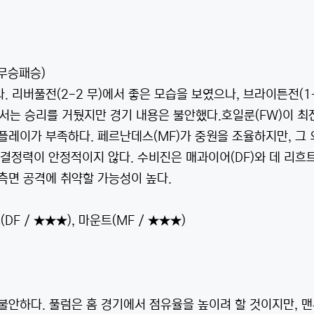
무무승패승)
 리버풀전(2-2 무)에서 좋은 모습을 보였으나, 브라이튼전(1
에서는 승리를 거뒀지만 경기 내용은 불안했다.호일룬(FW)이 최
플레이가 부족하다. 페르난데스(MF)가 중원을 조율하지만, 그
 결정력이 안정적이지 않다. 수비진은 매과이어(DF)와 데 리흐트
측면 공격에 취약할 가능성이 높다.
프(DF / ★★★), 마운트(MF / ★★★)
불안하다. 풀럼은 홈 경기에서 점유율을 높이려 할 것이지만, 