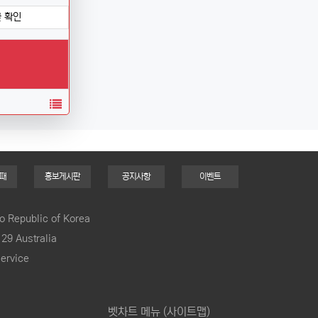
 확인
목록
때
홍보게시판
공지사항
이벤트
o Republic of Korea
29 Australia
ervice
벳차트 메뉴 (사이트맵)