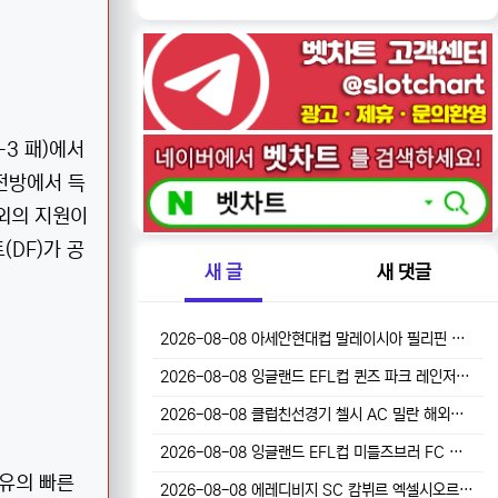
-3 패)에서
전방에서 득
 외의 지원이
(DF)가 공
새 글
새 댓글
2026-08-08 아세안현대컵 말레이시아 필리핀 해외축구분석 무료중계 스포츠분석
2026-08-08 잉글랜드 EFL컵 퀸즈 파크 레인저스 밀월 FC 해외축구분석 무료중계 스포츠분석
2026-08-08 클럽친선경기 첼시 AC 밀란 해외축구분석 무료중계 스포츠분석
2026-08-08 잉글랜드 EFL컵 미들즈브러 FC 렉섬 해외축구분석 무료중계 스포츠분석
맨유의 빠른
2026-08-08 에레디비지 SC 캄뷔르 엑셀시오르 해외축구분석 무료중계 스포츠분석