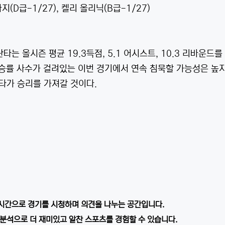
(D급-1/27), 켈리 올리닉(B급-1/27)
는 올시즌 평균 19.3득점, 5.1 어시스트, 10.3 리바운드
 승률 사수가 걸려있는 이번 경기에서 연속 침묵할 가능성은 높
타가 승리를 가져갈 것이다.
시간으로 경기를 시청하며 의견을 나누는 공간입니다.
분석으로 더 재미있고 알찬 스포츠를 경험할 수 있습니다.