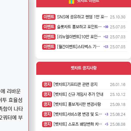
벳차트 이벤트
등록일
이벤트
SNS에 공유하고 랜덤 1만 포인트 받자!
25.10.30
댓글
등록일
이벤트
슬롯차트 홍보하고 포인트 받자
10
25.07.05
댓글
등록일
이벤트
[리뉴얼이벤트]10만 포인트를 찾아서~
12
25.07.03
댓글
등록일
이벤트
[월간이벤트]스타벅스 기프티콘 이벤트
13
25.07.05
벳차트 공지사항
등록일
공지
[벳차트]기프티콘 관련 공지
26.01.16
속에 리바운
등록일
공지
[벳차트] 신규 게임사 추가 안내
25.10.12
 야투 효율성
등록일
공지
[벳차트] 홍보게시판 변경사항
25.09.18
부족함이 나타
댓글
등록일
공지
[벳차트]서비스명 변경 및 도메인 안내
3
25.08.24
 2쿼터에 부
댓글
등록일
공지
[벳차트] 스포츠 배당변화 차트 기능 추가
5
25.08.08