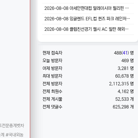
2026-08-08 아세안현대컵 말레이시아 필리핀 해외축구분석 무료중계 스포츠분석
2026-08-08 잉글랜드 EFL컵 퀸즈 파크 레인저스 밀월 FC 해외축구분석 무료중계 스포츠분석
2026-08-08 클럽친선경기 첼시 AC 밀란 해외축구분석 무료중계 스포츠분석
현재 접속자
488(
41
) 명
오늘 방문자
469 명
어제 방문자
3,281 명
최대 방문자
60,678 명
전체 방문자
2,112,315 명
전체 회원수
4,162 명
전체 게시물
52,533 개
전체 댓글수
625,298 개
벤트전문중계벳차
중계 #국내외농