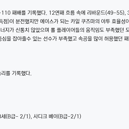
10 패배를 기록했다. 12연패 흐름 속에 리바운드(49-55), 
풀(24득점)이 분전했지만 에이스가 되는 카일 쿠즈마의 야투 효율성
에너지가 신통치 않았으며 롤 플레이어들의 움직임도 부족했던 모
중심을 잡아줄수 있는 선수가 부족했고 속공을 많이 허용했던 패
승리를 기록했다.
(B급- 2/1), 사디크 베이(B급-2/1)