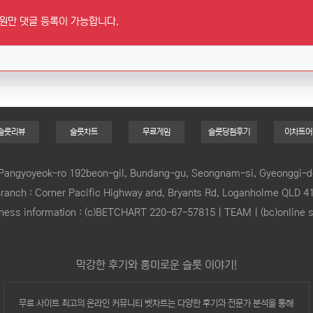
원만 댓글 등록이 가능합니다.
슬롯리뷰
슬롯차트
무료게임
슬롯당첨후기
이차트어
, Pangyoyeok-ro 192beon-gil, Bundang-gu, Seongnam-si, Gyeonggi-d
Branch : Corner Pacific Highway and, Bryants Rd, Loganholme QLD 41
ness information : (c)BETCHART 220-67-57815 | TEAM | (bc)online s
막강한 후기와 흥미로운 슬롯 이야기!
무료 사이트 최고의 온라인 커뮤니티
벳차트
는 다양한 후기와 전문가 분석을 통해