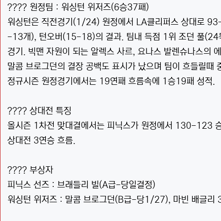
???? 원정팀 : 워싱턴 위저즈(6승37패)
워싱턴은 직전경기(1/24) 원정에서 LA클리퍼스 상대로 93-1
-13개), 턴오버(15-18)의 결과. 팀내 득점 1위 조던 
경기. 빅맨 자원이 되는 알렉스 사르, 요나스 발렌슈나스의 
말콤 브로그던의 결장 공백도 표시가 났으며 팀이 흐들릴때 
정규시즌 원정경기에서는 19연패 흐름속에 1승19패 성적.
???? 상대전 특징
올시즌 1차전 맞대결에서는 피닉스가 원정에서 130-123 
상대전 3연승 흐름.
???? 부상자
피닉스 선즈 : 브래들리 빌(A급-당일결정)
워싱턴 위저즈 : 말콤 브로그던(B급-당1/27), 마빈 배글리 3세