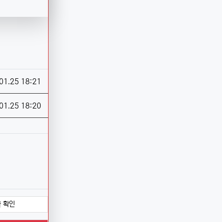
01.25 18:21
01.25 18:20
 확인