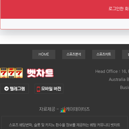
로그인한 회
HOME
스포츠분석
스포츠차트
Head Office : 16
Australia 
Busi
텔레그램
모바일 버전
자료제공 -
케이데이터즈
스포츠 배당변화, 슬롯 및 카지노 환수율 정보를 제공하는
베팅 커뮤니티 벳차트