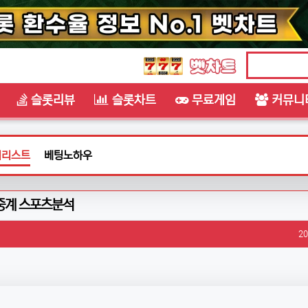
슬롯리뷰
슬롯차트
무료게임
커뮤니
석리스트
베팅노하우
료중계 스포츠분석
작
20