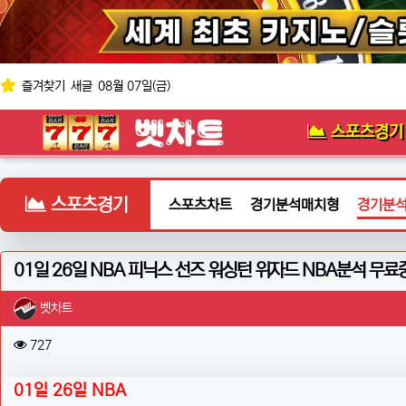
상단 네비
즐겨찾기
새글
08월 07일(금)
메인 메뉴
로고
스포츠경기
스포츠경기
스포츠차트
경기분석매치형
경기분
01일 26일 NBA 피닉스 선즈 워싱턴 위자드 NBA분석 무
작성자 정보
작성
벳차트
컨텐츠 정보
조회
727
본문
01일 26일 NBA