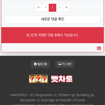
(current)
1
새로운 댓글 확인
로그인한 회원만 댓글 등록이 가능합니다.
목
텔레그램
PC 버전
Head Office : 16, Pangyoyeok-ro 192beon-gil, Bundang-gu,
Seongnam-si, Gyeonggi-do Republic of Korea