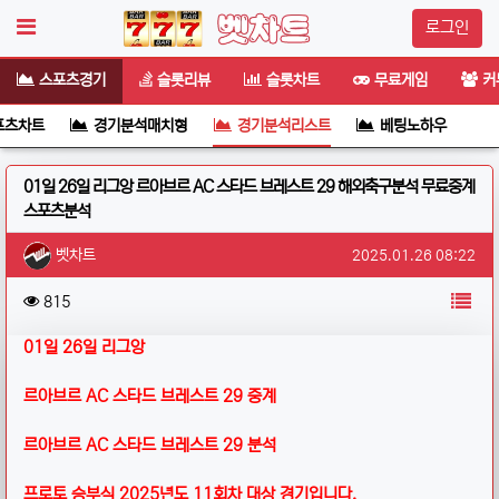
로그인
스포츠경기
슬롯리뷰
슬롯차트
무료게임
커
포츠차트
경기분석매치형
경기분석리스트
베팅노하우
01일 26일 리그앙 르아브르 AC 스타드 브레스트 29 해외축구분석 무료중계
스포츠분석
작성자 정보
작성
작성일
벳차트
2025.01.26 08:22
컨텐츠 정보
목
조회
815
본문
01일 26일 리그앙
르아브르 AC 스타드 브레스트 29 중계
르아브르 AC 스타드 브레스트 29 분석
프로토 승부식 2025년도 11회차 대상 경기입니다.