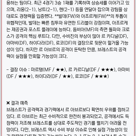
용하는 팀이다. 최근 4경기 3승 1패를 기록하며 상승세를 이어가고 있
으며, 리옹(2-1), 낭트(2-1), 렌(2-1) 등을 연달아 잡으며 강팀을 상
대로도 경쟁력을 입증했다. **발데(FW)와 아조르케(FW)**의 투톱이
위협적인데, 발데는 빠른 침투와 유연한 드리블이 강점이며, 아조르케
는 제공권과 포스트 플레이에 능하다. 둠비아(MF)의 측면 돌파와 크로
스가 공격의 핵심 루트다. 다만, 수비진의 부상이 많아 르 카디널(DF),
아마비(DF), 하이다라(DF), 로코(DF)의 결장으로 뒷문이 헐거울 가능
성이 있다. 하지만 르 아브르의 공격이 둔탁한 만큼, 브레스트의 공격
력이 실점을 만회할 가능성이 크다.
- 결장 이슈 : 마르탱(MF / ★★), 르 카르디날(DF / ★★★), 아마비
(DF / ★★★), 하이다라(DF / ★★), 로코(DF / ★★★)
❌ 결과 예측
브레스트가 공격력과 경기력에서 르 아브르보다 확연히 우위를 점하고
있다. 르 아브르는 최근 수비적으로 완전히 붕괴되었고, 공격에서도 득
점력이 저조해 브레스트를 상대로 주도적인 경기를 펼치기 어려울 전
망이다. 다만, 브레스트 역시 수비 부상 이슈로 인해 실점 가능성이 있