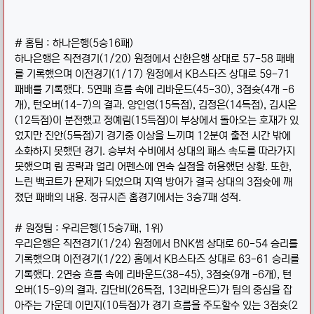
# 홈팀 : 하나은행(5승16패)
하나은행은 직전경기(1/20) 원정에서 신한은행 상대로 57-58 패배
를 기록했으며 이전경기(1/17) 원정에서 KB스타즈 상대로 59-71
패배를 기록했다. 5연패 흐름 속에 리바운드(45-30), 3점슛(4개 -6
개), 턴오버(14-7)의 결과. 양인영(15득점), 김정은(14득점), 김시온
(12득점)이 분전했고 정예림(15득점)이 부상에서 돌아오는 호재가 있
었지만 진안(5득점)기 경기중 이상을 느끼며 12분여 출전 시간 밖에
소화하지 못했던 경기. 승부처 수비에서 상대의 패스 속도를 따라가지
못했으며 림 공략과 얼리 어펜스에 연속 실점을 허용했던 상황. 또한,
느린 백코트가 문제가 되었으며 지역 방어가 결국 상대의 3점슛에 깨
졌던 패배의 내용. 정규시즌 홈경기에서는 3승7패 성적.
# 원정팀 : 우리은행(15승7패, 1위)
우리은행은 직전경기(1/24) 원정에서 BNK썸 상대로 60-54 승리를
기록했으며 이전경기(1/22) 홈에서 KB스타즈 상대로 63-61 승리를
기록했다. 2연승 흐름 속에 리바운드(38-45), 3점슛(9개 -6개), 턴
오버(15-9)의 결과. 김단비(26득점, 13리바운드)가 팀의 중심을 잡
아주는 가운데 이민지(10득점)가 경기 흐름을 주도할수 있는 3점슛(2