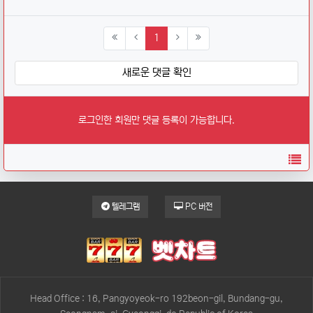
(current)
1
새로운 댓글 확인
로그인한 회원만 댓글 등록이 가능합니다.
목
텔레그램
PC 버전
Head Office : 16, Pangyoyeok-ro 192beon-gil, Bundang-gu,