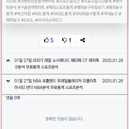
츠티비 #이벤트전문중계벳차트 #스포츠실시간 #스포츠실시간중계 #벳차
트분석 #구글검색벳차트 #해외스포츠중계 #해외농구무료보기 #해외농구
중계 #박신자컵 #KBL중계 #WKBL중계 #국내외농구중계 #국내농구 #
해외농구 #EASL #아시아슈퍼리그
5
1
추천
비추천
SNS 공유
관련자료
작성일
01일 27일 라리가 레알 소시에다드 헤타페 CF 해외축
2025.01.26
구분석 무료중계 스포츠분석
작성일
01일 27일 NBA 포틀랜드 트레일블레이저 오클라호
2025.01.26
마시티 썬더 NBA분석 무료중계 스포츠분석
댓글
0
개
등록된 댓글이 없습니다.