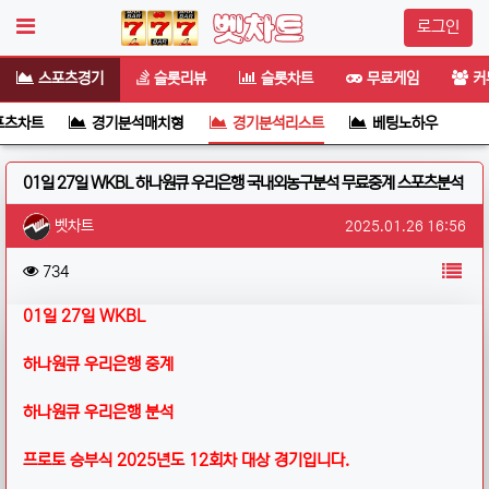
로그인
스포츠경기
슬롯리뷰
슬롯차트
무료게임
커
포츠차트
경기분석매치형
경기분석리스트
베팅노하우
01일 27일 WKBL 하나원큐 우리은행 국내외농구분석 무료중계 스포츠분석
작성자 정보
작성
작성일
벳차트
2025.01.26 16:56
컨텐츠 정보
목
조회
734
본문
01일 27일 WKBL
하나원큐 우리은행 중계
하나원큐 우리은행 분석
프로토 승부식 2025년도 12회차 대상 경기입니다.