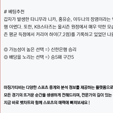
# 베팅추천
갑자가 발생한 타니무라 니카, 홍유순, 이두나의 장염이라는
행 이였다. 또한, KB스타즈는 올시즌 원정에서 매우 약한 
즌 평균 득점에서 커리어 하이(7.2점)를 기록하고 있었던 
◎ 가능성이 높은 선택 => 신한은행 승리
◎ 배당을 노리는 선택 => 승5패 구간5
마징가 티비는 다양 한 스포츠 중계와 분석 정보를 제공하는 플랫폼으
모든 경기의 뜨거운 순간을 생생하게 전해드리며, 전문가의 깊이 있는 
지금 바로 벳차트와 함께 스포츠의 매력에 빠져보세요 !