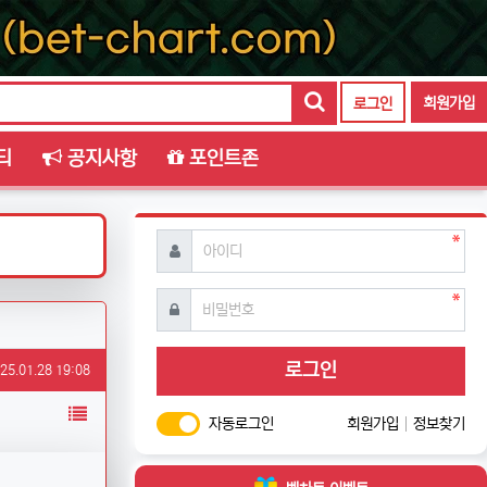
회원가입
로그인
티
공지사항
포인트존
필수
아이디
필수
비밀번호
로그인
성일
25.01.28 19:08
목록
자동로그인
회원가입
정보찾기