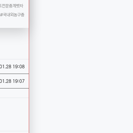
벤트전문중계벳차
 #국내외농구중
01.28 19:08
01.28 19:07