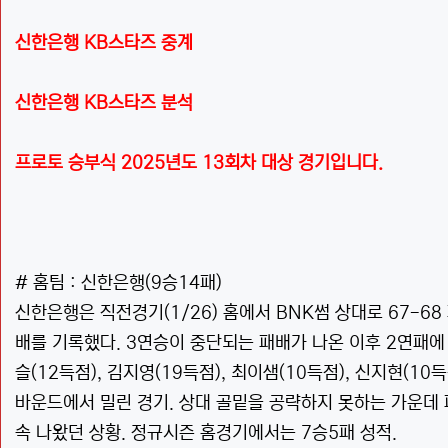
신한은행 KB스타즈 중계
신한은행 KB스타즈 분석
프로토 승부식 2025년도 13회차 대상 경기입니다.
# 홈팀 : 신한은행(9승14패)
신한은행은 직전경기(1/26) 홈에서 BNK썸 상대로 67-68
배를 기록했다. 3연승이 중단되는 패배가 나온 이후 2연패에 빠졌
슬(12득점), 김지영(19득점), 최이샘(10득점), 신지현(
바운드에서 밀린 경기. 상대 골밑을 공략하지 못하는 가운데
속 나왔던 상황. 정규시즌 홈경기에서는 7승5패 성적.