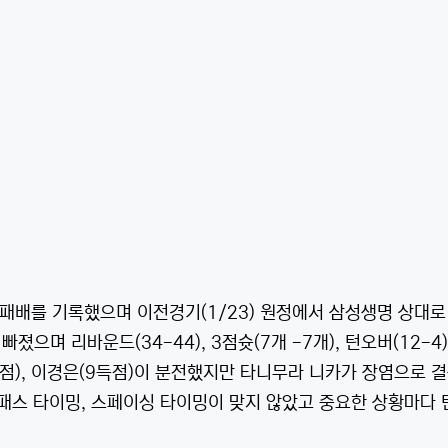
 패배를 기록했으며 이전경기(1/23) 원정에서 삼성생명 상대로 
으며 리바운드(34-44), 3점슛(7개 -7개), 턴오버(12-4)
10득점), 이경은(9득점)이 분전했지만 타니무라 니카가 장염으로 
 패스 타이밍, 스페이싱 타이밍이 맞지 않았고 중요한 상황마다 