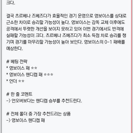
크다.
결국 츠르베나 즈베즈다가 효율적인 경기 운영으로 영보이스를 상대로
근소한 차이로 승리할 가능성이 높다. 영보이스는 감독 교체 이후에도
공격에서 뚜렷한 개선을 보이지 못하고 있어 이번 경기에서도 반격에
실패할 가능성이 크다. 츠르베나 즈베즈다가 최소 득점 차로 승리를 챙
기며 경기를 마무리할 가능성이 높아 보인다. 영보이스의 0-1 패배를
예상한다.
# 베팅 전략
* 영보이스 패 ⭐⭐
* 영보이스 핸디캡 패 ⭐⭐⭐
* 언더 ⭐⭐
# 한 줄 코멘트
-> 언오버보다는 핸디캡 승부를 추천드린다.
# 전체 폴더 중 가장 추천드리는 상품
-> 영보이스 핸디캡 패