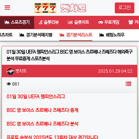
로그인
스포츠경기
슬롯리뷰
슬롯차트
무료게임
커
포츠차트
경기분석매치형
경기분석리스트
베팅노하우
01일 30일 UEFA 챔피언스리그 BSC 영 보이스 츠르베나 즈베즈다 해외축구
분석 무료중계 스포츠분석
작성자 정보
작성
작성일
벳차트
2025.01.29 04:22
컨텐츠 정보
목
조회
661
본문
01일 30일 UEFA 챔피언스리그
BSC 영 보이스 츠르베나 즈베즈다 중계
BSC 영 보이스 츠르베나 즈베즈다 분석
프로토 승부식 2025년도 13회차 대상 경기입니다.