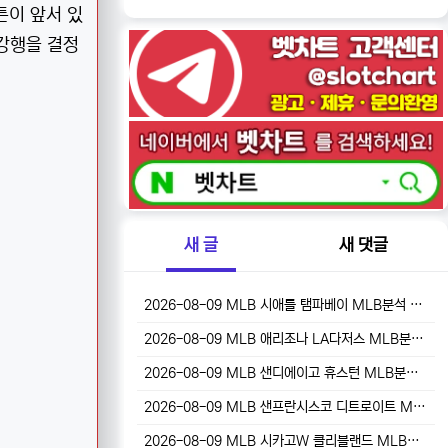
튼이 앞서 있
강행을 결정
새 글
새 댓글
2026-08-09 MLB 시애틀 탬파베이 MLB분석 무료중계 스포츠분석
2026-08-09 MLB 애리조나 LA다저스 MLB분석 무료중계 스포츠분석
2026-08-09 MLB 샌디에이고 휴스턴 MLB분석 무료중계 스포츠분석
2026-08-09 MLB 샌프란시스코 디트로이트 MLB분석 무료중계 스포츠분석
2026-08-09 MLB 시카고W 클리블랜드 MLB분석 무료중계 스포츠분석