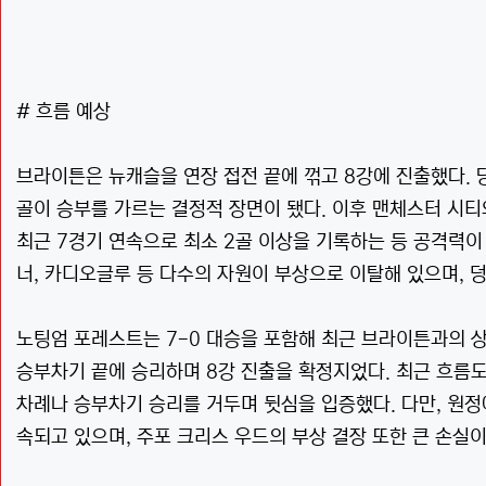
# 흐름 예상
브라이튼은 뉴캐슬을 연장 접전 끝에 꺾고 8강에 진출했다. 
골이 승부를 가르는 결정적 장면이 됐다. 이후 맨체스터 시티
최근 7경기 연속으로 최소 2골 이상을 기록하는 등 공격력이
너, 카디오글루 등 다수의 자원이 부상으로 이탈해 있으며, 
노팅엄 포레스트는 7-0 대승을 포함해 최근 브라이튼과의 
승부차기 끝에 승리하며 8강 진출을 확정지었다. 최근 흐름도
차례나 승부차기 승리를 거두며 뒷심을 입증했다. 다만, 원정
속되고 있으며, 주포 크리스 우드의 부상 결장 또한 큰 손실