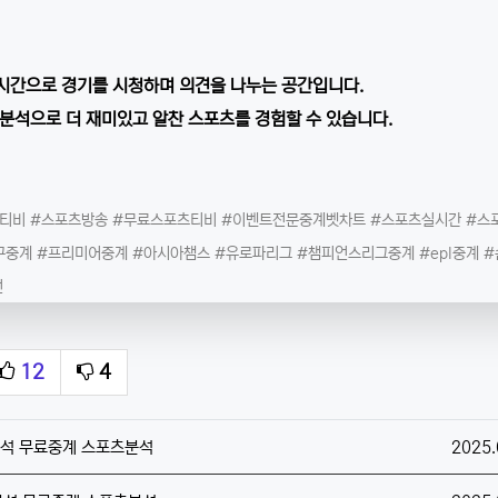
시간으로 경기를 시청하며 의견을 나누는 공간입니다.
분석으로 더 재미있고 알찬 스포츠를 경험할 수 있습니다.
포츠티비 #스포츠방송 #무료스포츠티비 #이벤트전문중계벳차트 #스포츠실시간 #
계 #프리미어중계 #아시아챔스 #유로파리그 #챔피언스리그중계 #epl중계 #
선
12
4
추천
비추천
작성일
분석 무료중계 스포츠분석
2025.