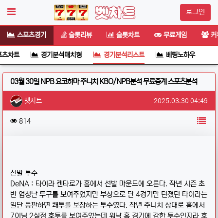
로그인
스포츠경기
슬롯리뷰
슬롯차트
무료게임
커
포츠차트
경기분석매치형
경기분석리스트
베팅노하우
03월 30일 NPB 요코하마 주니치 KBO/NPB분석 무료중계 스포츠분석
작성자 정보
작성
작성일
벳차트
2025.03.30 04:49
컨텐츠 정보
목
조회
814
본문
선발 투수
DeNA : 타이라 켄타로가 홈에서 선발 마운드에 오른다. 작년 시즌 초
반 엄청난 투구를 보여주었지만 부상으로 단 4경기만 던졌던 타이라는
일단 등판하면 쾌투를 보장하는 투수였다. 작년 주니치 상대로 홈에서
7이닝 2실점 호투를 보여주었는데 워낙 홈 경기에 강한 투수인지라 호