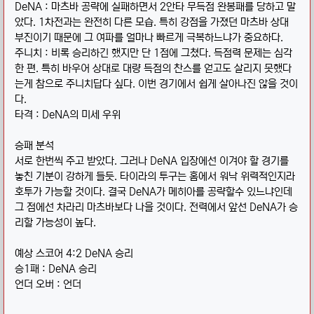
DeNA : 마츠바 공략에 실패하면서 2안타 무득점 완봉패를 당하고 말
았다. 1차전과는 완전히 다른 모습. 특히 강점을 가졌던 마츠바 상대
부진이기 때문에 그 여파를 얼마나 빠르게 극복하느냐가 중요하다.
주니치 : 비록 승리하긴 했지만 단 1점에 그쳤다. 득점력 문제는 심각
한 편. 특히 바우어 상대로 대량 득점의 찬스를 얻고도 살리지 못했다
는게 참으로 주니치답다 싶다. 이번 경기에서 쉽게 살아나진 않을 것이
다.
타격 : DeNA의 미세 우위
승패 분석
서로 한번씩 주고 받았다. 그러나 DeNA 입장에선 이겨야 할 경기를
놓친 기분이 강하게 들듯. 타이라의 투구는 홈에서 워낙 위력적인지라
호투가 가능할 것이다. 결국 DeNA가 메히아를 공략할수 있느냐인데
그 점에선 차라리 마츠바보다 나을 것이다. 전력에서 앞선 DeNA가 승
리할 가능성이 높다.
예상 스코어 4:2 DeNA 승리
승1패 : DeNA 승리
언더 오버 : 언더