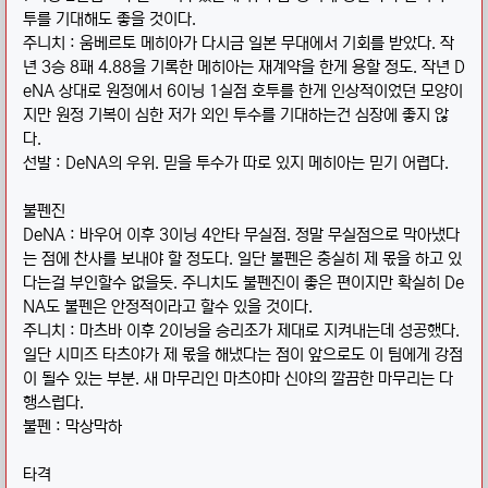
투를 기대해도 좋을 것이다.
주니치 : 움베르토 메히아가 다시금 일본 무대에서 기회를 받았다. 작
년 3승 8패 4.88을 기록한 메히아는 재계약을 한게 용할 정도. 작년 D
eNA 상대로 원정에서 6이닝 1실점 호투를 한게 인상적이었던 모양이
지만 원정 기복이 심한 저가 외인 투수를 기대하는건 심장에 좋지 않
다.
선발 : DeNA의 우위. 믿을 투수가 따로 있지 메히아는 믿기 어렵다.
불펜진
DeNA : 바우어 이후 3이닝 4안타 무실점. 정말 무실점으로 막아냈다
는 점에 찬사를 보내야 할 정도다. 일단 불펜은 충실히 제 몫을 하고 있
다는걸 부인할수 없을듯. 주니치도 불펜진이 좋은 편이지만 확실히 De
NA도 불펜은 안정적이라고 할수 있을 것이다.
주니치 : 마츠바 이후 2이닝을 승리조가 제대로 지켜내는데 성공했다.
일단 시미즈 타츠야가 제 몫을 해냈다는 점이 앞으로도 이 팀에게 강점
이 될수 있는 부분. 새 마무리인 마츠야마 신야의 깔끔한 마무리는 다
행스럽다.
불펜 : 막상막하
타격