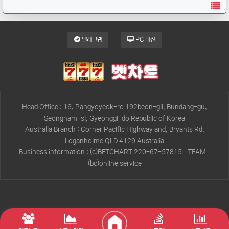
목
텔레그램
PC 버전
Head Office : 16, Pangyoyeok-ro 192beon-gil, Bundang-gu,
Seongnam-si, Gyeonggi-do Republic of Korea
Australia Branch : Corner Pacific Highway and, Bryants Rd,
Loganholme QLD 4129 Australia
Business information : (c)BETCHART 220-67-57815 | TEAM |
(bc)online service