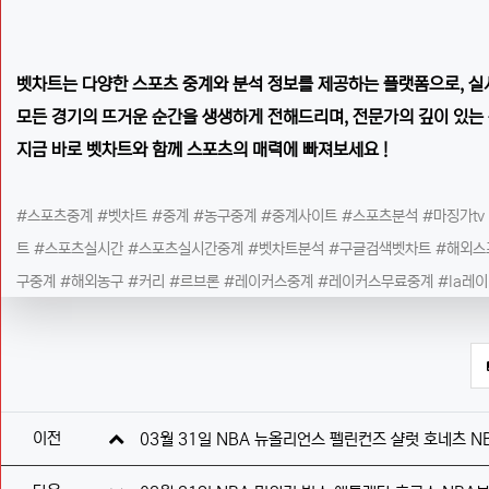
벳차트는 다양한 스포츠 중계와 분석 정보를 제공하는 플랫폼으로, 실
모든 경기의 뜨거운 순간을 생생하게 전해드리며, 전문가의 깊이 있는 
지금 바로 벳차트와 함께 스포츠의 매력에 빠져보세요 !
​#스포츠중계 #벳차트 #중계 #농구중계 #중계사이트 #스포츠분석 #마징가
트 #스포츠실시간 #스포츠실시간중계 #벳차트분석 #구글검색벳차트 #해외스포
구중계 #해외농구 #커리 #르브론 #레이커스중계 #레이커스무료중계 #la레
관련자료
이전
03월 31일 NBA 뉴올리언스 펠린컨즈 샬럿 호네츠 