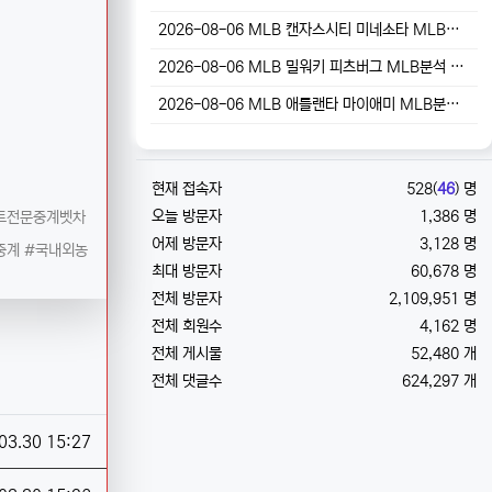
2026-08-06 MLB 캔자스시티 미네소타 MLB분석 무료중계 스포츠분석
2026-08-06 MLB 밀워키 피츠버그 MLB분석 무료중계 스포츠분석
2026-08-06 MLB 애틀랜타 마이애미 MLB분석 무료중계 스포츠분석
현재 접속자
528(
46
) 명
오늘 방문자
1,386 명
벤트전문중계벳차
어제 방문자
3,128 명
중계 #국내외농
최대 방문자
60,678 명
전체 방문자
2,109,951 명
전체 회원수
4,162 명
전체 게시물
52,480 개
전체 댓글수
624,297 개
03.30 15:27