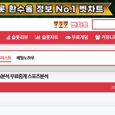
슬롯리뷰
슬롯차트
무료게임
커뮤니
석리스트
베팅노하우
BA분석 무료중계 스포츠분석
작
20