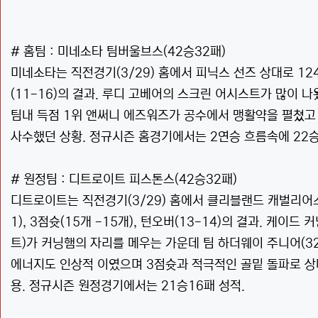
# 홈팀 : 미네소타 팀버울브스(42승32패)
미네소타는 직전경기(3/29) 홈에서 피닉스 선즈 상대로 124-
(11-16)의 결과. 루디 고베어의 스크린 어시스트가 많이 
팀내 득점 1위 앤써니 에즈워즈가 공수에서 맹활약을 펼쳤고
사수했던 상황. 정규시즌 홈경기에서는 2연승 흐름속에 22승
# 원정팀 : 디트로이트 피스톤스(42승32패)
디트로이트는 직전경기(3/29) 홈에서 클리블랜드 캐벌리어스 
1), 3점슛(15개 -15개), 턴오버(13-14)의 결과. 케
트)가 커닝햄의 자리를 메우는 가운데 팀 하더웨이 주니어(3
에너지도 인상적 이였으며 3점슛과 적극적인 골밑 돌파로 상대
용. 정규시즌 원정경기에서는 21승16패 성적.