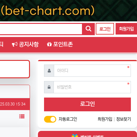
회원가입
로그인
티
공지사항
포인트존
필수
아이디
필수
비밀번호
로그인
성일
25.03.30 15:34
목록
자동로그인
회원가입
정보찾기