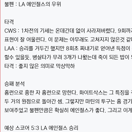
불펜 : LA 에인절스의 우위
타격
CWS : 1차전의 기세는 온데간데 없이 사라져버렸다. 9회
표현이 잘 어울린다. 이 문제는 아무래도 고쳐지지 않은것 같
LAA : 승리를 거두긴 했지만 8회초 짜내기로 얻어낸 득점
할수 있을듯. 병살타가 무려 3개가 나왔는데 죽이 되든 밥이 
타격 : 좋지 않은 의미로 막상막하
승패 분석
홈런으로 흥한 자 홈런으로 망한다. 화이트삭스는 그 특징을
두 거의 원점으로 돌아간 셈. 그렇지만 마틴의 투구는 홈 
보여주었고 불펜만큼은 확실히 에인절스가 좋다. 그리고 이게
예상 스코어 5:3 LA 에인절스 승리