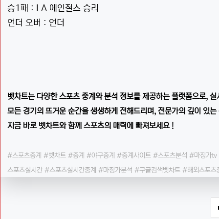
승1패 : LA 에인절스 승리
언더 오버 : 언더
벳차트는 다양한 스포츠 중계와 분석 정보를 제공하는 플랫폼으로, 실
모든 경기의 뜨거운 순간을 생생하게 전해드리며, 전문가의 깊이 있는 
지금 바로 벳차트와 함께 스포츠의 매력에 빠져보세요 !
​#스포츠중계 #벳차트 #중계 #야구중계 #중계사이트 #스포츠분석 #마징가t
스포츠실시간 #스포츠실시간중계 #마징가분석 #구글검색벳차트 #해외스포츠중