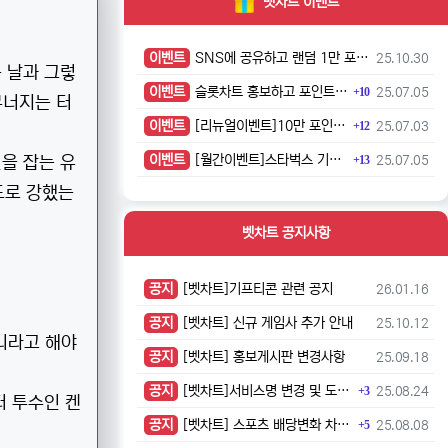
벳차트 이벤트
등록일
이벤트
SNS에 공유하고 랜덤 1만 포인트 받자!
25.10.30
 날과 그렇
댓글
등록일
이벤트
슬롯차트 홍보하고 포인트 받자
10
25.07.05
무너지는 터
댓글
등록일
이벤트
[리뉴얼이벤트]10만 포인트를 찾아서~
12
25.07.03
댓글
등록일
이벤트
[월간이벤트]스타벅스 기프티콘 이벤트
13
25.07.05
진을 잡는 유
도로 강했는
벳차트 공지사항
등록일
공지
[벳차트]기프티콘 관련 공지
26.01.16
등록일
공지
[벳차트] 신규 게임사 추가 안내
25.10.12
아니라고 해야
등록일
공지
[벳차트] 홍보게시판 변경사항
25.09.18
댓글
등록일
공지
[벳차트]서비스명 변경 및 도메인 안내
3
25.08.24
터 투수인 켄
댓글
등록일
공지
[벳차트] 스포츠 배당변화 차트 기능 추가
5
25.08.08