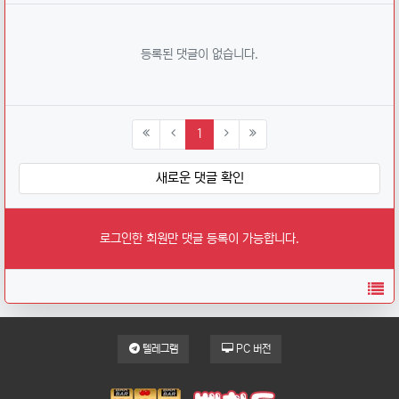
등록된 댓글이 없습니다.
(current)
1
새로운 댓글 확인
로그인한 회원만 댓글 등록이 가능합니다.
목
텔레그램
PC 버전