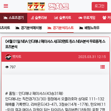
로그인
스포츠경기
슬롯리뷰
슬롯차트
무료게임
커
포츠차트
경기분석매치형
경기분석리스트
베팅노하우
04월 01일 NBA 인디애나 페이서스 새크라멘토 킹스 NBA분석 무료중계 스
포츠분석
작성자 정보
작성
작성일
벳차트
2025.03.31 12:15
컨텐츠 정보
목
조회
797
본문
# 홈팀 : 인디애나 페이서스(43승31패)
인디애나는 직전경기(3/30) 원정에서 오클라호마 상대로 111-132
패배를 기록했다. 리바운드(43-47), 3점슛(14개 -17개), 턴오버(11
-9)의 결과.에이스 자원이 되는 타이리스 할리버튼(18득점) 포함 7명