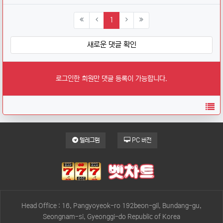
(current)
1
새로운 댓글 확인
로그인한 회원만 댓글 등록이 가능합니다.
목
텔레그램
PC 버전
Head Office : 16, Pangyoyeok-ro 192beon-gil, Bundang-gu,
Seongnam-si, Gyeonggi-do Republic of Korea