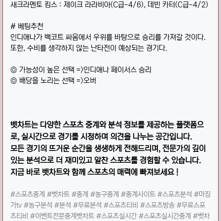
새크라멘토 킹스 : 제이크 라라비아(C급-4/6), 데빈 카터(C급-4/2)
# 베팅추천
인디애나가 백코트 싸움에서 우위를 바탕으로 승리를 가져갈 것이다.
또한, 수비를 생각하지 않는 난타전이 예상되는 경기다.
◎ 가능성이 높은 선택 =>인디애나 페이서스 승리
◎ 배당을 노리는 선택 =>오버
벳차트는 다양한 스포츠 중계와 분석 정보를 제공하는 플랫폼으
로, 실시간으로 경기를 시청하며 의견을 나누는 공간입니다.
모든 경기의 뜨거운 순간을 생생하게 전해드리며, 전문가의 깊이
있는 분석으로 더 재미있고 알찬 스포츠를 경험할 수 있습니다.
지금 바로 벳차트와 함께 스포츠의 매력에 빠져보세요 !
​#스포츠중계 #벳차트 #중계 #농구중계 #중계사이트 #스포츠분석 #마징
가tv #농구분석 #분석 #무료분석 #스포츠티비 #스포츠방송 #무료스포
츠티비 #이벤트전문중계벳차트 #스포츠실시간 #스포츠실시간중계 #벳차