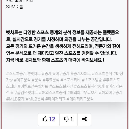
언더 오버 : 언더
SUM : 홀
벳차트는 다양한 스포츠 중계와 분석 정보를 제공하는 플랫폼으
로, 실시간으로 경기를 시청하며 의견을 나누는 공간입니다.
모든 경기의 뜨거운 순간을 생생하게 전해드리며, 전문가의 깊이
있는 분석으로 더 재미있고 알찬 스포츠를 경험할 수 있습니다.
지금 바로 벳차트와 함께 스포츠의 매력에 빠져보세요 !
​#스포츠중계 #벳차트 #중계 #야구중계 #중계사이트 #스포츠분석 #마징
가tv #야구분석 #분석 #무료분석 #스포츠티비 #스포츠방송 #무료스포
츠티비 #이벤트전문벳차트 #스포츠실시간 #스포츠실시간중계 #마징가분
석 #구글검색벳차트 #해외스포츠중계 #해외야구무료보기 #해외야구중계
#MLB중계 #MLB분석 #메이저리그 #메이저리그분석
12
1
추천
비추천
SNS 공유