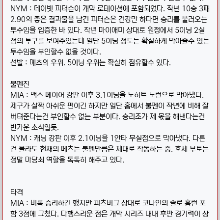
NYM : 데이빗 피터슨이 개막 로테이션에 포함되었다. 작년 10승 3패
2.90의 좋은 결과물을 남긴 피터슨은 건강만 하다면 승리를 불러오는
투수임을 입증한 바 있다. 작년 마이애미 상대로 원정에서 5이닝 2실
점의 투구를 보여주었는데 일단 5이닝 정도는 확실하게 막아줄수 있는
투수임을 부인할수 없을 것이다.
선발 : 메츠의 우위. 5이닝 우위는 확실히 점유할수 있다.
불펜진
MIA : 맥스 메이어 강판 이후 3.1이닝을 노히트 노런으로 막아냈다.
제구가 살짝 아쉬운 편이긴 하지만 일단 홈에서 불펜이 작년에 비해 잘
버텨준다는건 부인할수 없는 부분이다. 승리조가 제 몫을 해낸다는건
반가운 소식일듯.
NYM : 캐닝 강판 이후 2.1이닝을 1안타 무실점으로 막아냈다. 다른
건 몰라도 현재의 메츠는 불펜만큼은 제대로 작동하는 중. 호세 부토는
정말 마당쇠 역할을 톡톡히 해주고 있다.
타격
MIA : 비록 승리하긴 했지만 피츠버그 상대로 코나인의 솔로 홈런 포
함 3점에 그쳤다. 다행스러운 점은 개막 시리즈 내내 후반 경기력이 상