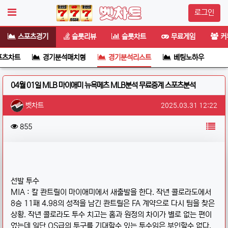
로그인
스포츠경기
슬롯리뷰
슬롯차트
무료게임
커
포츠차트
경기분석매치형
경기분석리스트
베팅노하우
04월 01일 MLB 마이애미 뉴욕메츠 MLB분석 무료중계 스포츠분석
작성자 정보
작성
작성일
벳차트
2025.03.31 12:22
컨텐츠 정보
목
조회
855
본문
선발 투수
MIA : 칼 콴트릴이 마이애미에서 새출발을 한다. 작년 콜로라도에서
8승 11패 4.98의 성적을 남긴 콴트릴은 FA 계약으로 다시 팀을 찾은
상황. 작년 콜로라도 투수 치고는 홈과 원정의 차이가 별로 없는 편이
었는데 일단 QS급의 투구를 기대할수 있는 투수임은 부인할수 없다.