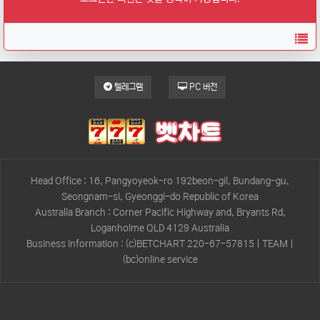
목
텔레그램
PC 버전
Head Office : 16, Pangyoyeok-ro 192beon-gil, Bundang-gu,
Seongnam-si, Gyeonggi-do Republic of Korea
Australia Branch : Corner Pacific Highway and, Bryants Rd,
Loganholme QLD 4129 Australia
Business information : (c)BETCHART 220-67-57815 | TEAM |
(bc)online service