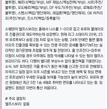
불투명), 베르너(백업/부상), MF 제임스(핵심전력/부상), 사르(주전/
불투명), 오도베르(백업/부상), DF 우도기(주전/부상), 로메로(주전/
불투명), 스펜스(백업/명단제외), 레길론(백업/명단제외), GK 비카리
오(주전/부상), 킨스키(백업/등록불가)
스웨덴의 엘프스보리는 홈에서 니스를 1-0으로 잡고 유로파 플레이오
프 진출권으로 재도약하는데 성공했다. 현재 리그 스테이지 20위, 25
위 포르투보다 승점 2점 차로 앞서 있는 상황. 24위 안에만 들면 플레
이오프 진출권을 확보할 수 있는 만큼 무리한 공세를 펼치기보다는 실
리적인 경기운영에 초점을 맞추게 될 전망이다. 홈 인조잔디+강추위
이점이 사라질 경우 아무래도 원정 약세를 나타낼 수 있는 팀이 엘프스
보리이기도 하다. 다행히 별다른 부상누수 없이 풀전력을 가동한다는
소식. MF 토마센은 겨울 휴식기 동안 복귀를 신고한 것으로 전해졌다.
자국리그 일정 없이 오프 시즌을 보내고 있는 만큼 체력 및 뒷심 면에
선 토트넘보다 우세한 모습을 보여줄 가능성이 높아 보인다. 유로파 본
선 원정에선 최근 5전 1승 4패로 취약한 면모를 나타내고 있는 중. 잉
글랜드 원정은 이번이 통산 처음이다.
# 주요 결장자
엘프스보리: 없음