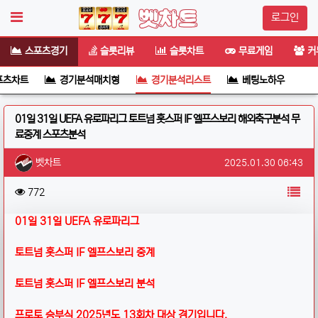
로그인
스포츠경기
슬롯리뷰
슬롯차트
무료게임
커
포츠차트
경기분석매치형
경기분석리스트
베팅노하우
01일 31일 UEFA 유로파리그 토트넘 홋스퍼 IF 엘프스보리 해외축구분석 무
료중계 스포츠분석
작성자 정보
작성
작성일
벳차트
2025.01.30 06:43
컨텐츠 정보
목
조회
772
본문
01일 31일 UEFA 유로파리그
토트넘 홋스퍼 IF 엘프스보리 중계
토트넘 홋스퍼 IF 엘프스보리 분석
프로토 승부식 2025년도 13회차 대상 경기입니다.