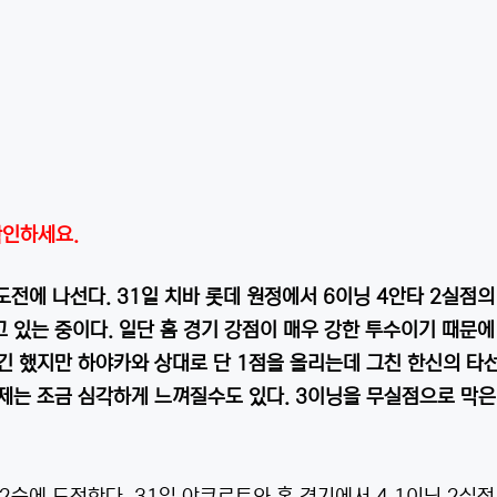
확인하세요.
 도전에 나선다. 31일 치바 롯데 원정에서 6이닝 4안타 2실점의
 있는 중이다. 일단 홈 경기 강점이 매우 강한 투수이기 때문에
긴 했지만 하야카와 상대로 단 1점을 올리는데 그친 한신의 타
제는 조금 심각하게 느껴질수도 있다. 3이닝을 무실점으로 막은