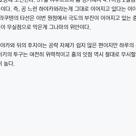
 2승에 도전한다. 31일 야쿠르트와 홈 경기에서 4.1이닝 2실
이다. 즉, 공 느린 하야카와라는게 그대로 이어지고 있다는 이야
라쿠텐의 타선은 이번 원정에서 극도의 부진이 이어지고 있는 중
펜이 무실점으로 막은게 그나마의 위안이다.
하야카와 뒤의 후지이는 공략 자체가 쉽지 않은 편이지만 하루의
이키의 투구는 여전히 위력적이고 홈의 잇점 역시 절대로 무시할수
 높다.