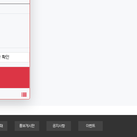
 확인
목록
때
홍보게시판
공지사항
이벤트