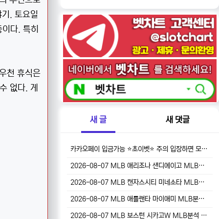
점의 부진으로
기. 토요일
이다. 특히
 우천 휴식은
 없다. 게
새 글
새 댓글
카카오페이 입금가능 ⭐초이벳⭐ 주의 입장하면 모든일 잘풀림❤
2026-08-07 MLB 애리조나 샌디에이고 MLB분석 무료중계 스포츠분석
2026-08-07 MLB 캔자스시티 미네소타 MLB분석 무료중계 스포츠분석
2026-08-07 MLB 애틀랜타 마이애미 MLB분석 무료중계 스포츠분석
2026-08-07 MLB 보스턴 시카고W MLB분석 무료중계 스포츠분석