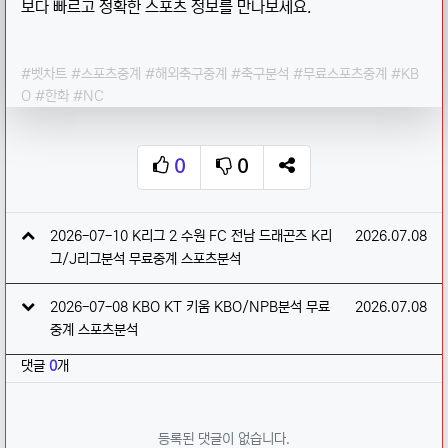
보다 빠르고 정확한 스포츠 정보를 만나보세요.
#벳차트 #스포츠중계 #해외축구중계 #축구분석 #무료스포츠중계 #KB
O #한화 #NC
0
0
추천
비추천
SNS 공유
관련자료
작성일
2026-07-10 K리그 2 수원 FC 전남 드래곤즈 K리
2026.07.08
그/J리그분석 무료중계 스포츠분석
작성일
2026-07-08 KBO KT 키움 KBO/NPB분석 무료
2026.07.08
중계 스포츠분석
댓글
0
개
등록된 댓글이 없습니다.