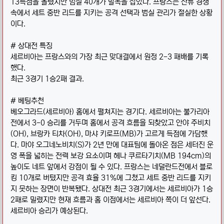
13득점을 올렸지만 범실 40개가 발목을 잡았다. 프랑스는 잔류 경쟁
속에서 세트 중반 리드를 지키는 공격 선택과 범실 관리가 절실한 상황
이다.
# 상대전 특징
세르비아는 프랑스와의 가장 최근 맞대결에서 원정 2-3 패배를 기록
했다.
최근 3경기 1승2패 결과.
# 베팅추천
베오그라드(세르비아) 홈에서 펼쳐지는 경기다. 세르비아는 불가리아
전에서 3-0 승리를 거두며 홈에서 공격 흐름을 되찾았고 안야 주비치
(OH), 브랑카 티차(OH), 마샤 키로프(MB)가 고르게 득점에 가담했
다. 마야 오그네노비치(S)가 2년 만에 대표팀에 돌아온 점은 세터진 운
영 폭을 넓히는 전력 보강 요소이며 헤나 쿠르타기치(MB 194cm)의
높이도 네트 앞에서 강점이 될 수 있다. 프랑스는 네덜란드전에서 블로
킹 10개로 버텼지만 공격 효율 31%에 그쳤고 세트 중반 리드를 지키
지 못하는 장면이 반복됐다. 상대전 최근 3경기에서는 세르비아가 1승
2패로 밀렸지만 현재 흐름과 홈 이점에서는 세르비아 쪽이 더 앞선다.
세르비아 승리가 예상된다.