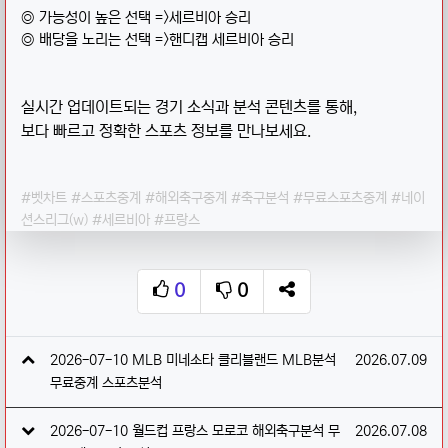
◎ 가능성이 높은 선택 =>세르비아 승리
◎ 배당을 노리는 선택 =>핸디캡 세르비아 승리
실시간 업데이트되는 경기 소식과 분석 콘텐츠를 통해,
보다 빠르고 정확한 스포츠 정보를 만나보세요.
#벳차트 #스포츠중계 #해외축구중계 #축구분석 #무료스포츠중계 #네이
션스리그(w) #세르비아 #프랑스
0
0
추천
비추천
SNS 공유
관련자료
작성일
2026-07-10 MLB 미네소타 클리블랜드 MLB분석
2026.07.09
무료중계 스포츠분석
작성일
2026-07-10 월드컵 프랑스 모로코 해외축구분석 무
2026.07.08