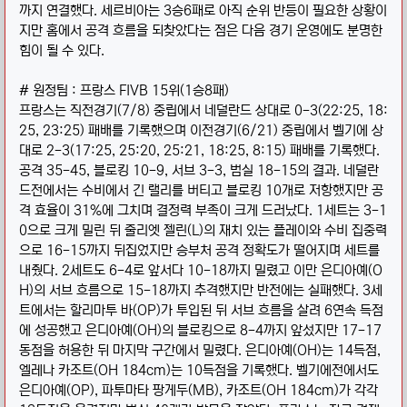
까지 연결했다. 세르비아는 3승6패로 아직 순위 반등이 필요한 상황이
지만 홈에서 공격 흐름을 되찾았다는 점은 다음 경기 운영에도 분명한
힘이 될 수 있다.
# 원정팀 : 프랑스 FIVB 15위(1승8패)
프랑스는 직전경기(7/8) 중립에서 네덜란드 상대로 0-3(22:25, 18:
25, 23:25) 패배를 기록했으며 이전경기(6/21) 중립에서 벨기에 상
대로 2-3(17:25, 25:20, 25:21, 18:25, 8:15) 패배를 기록했다.
공격 35-45, 블로킹 10-9, 서브 3-3, 범실 18-15의 결과. 네덜란
드전에서는 수비에서 긴 랠리를 버티고 블로킹 10개로 저항했지만 공
격 효율이 31%에 그치며 결정력 부족이 크게 드러났다. 1세트는 3-1
0으로 크게 밀린 뒤 줄리엣 젤린(L)의 재치 있는 플레이와 수비 집중력
으로 16-15까지 뒤집었지만 승부처 공격 정확도가 떨어지며 세트를
내줬다. 2세트도 6-4로 앞서다 10-18까지 밀렸고 이만 은디아예(O
H)의 서브 흐름으로 15-18까지 추격했지만 반전에는 실패했다. 3세
트에서는 할리마투 바(OP)가 투입된 뒤 서브 흐름을 살려 6연속 득점
에 성공했고 은디아예(OH)의 블로킹으로 8-4까지 앞섰지만 17-17
동점을 허용한 뒤 마지막 구간에서 밀렸다. 은디아예(OH)는 14득점,
엘레나 카조트(OH 184cm)는 10득점을 기록했다. 벨기에전에서도
은디아예(OP), 파투마타 팡게두(MB), 카조트(OH 184cm)가 각각