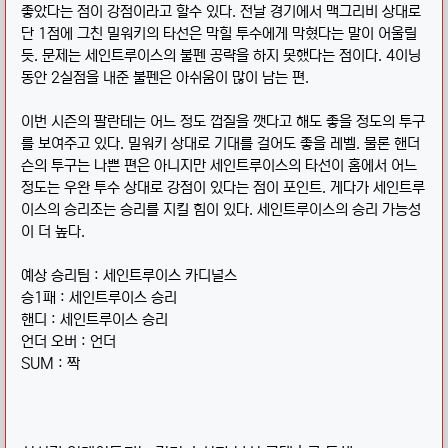
좋았다는 점이 강점이라고 할수 있다. 전날 경기에서 맥그리비 상대로
단 1점에 그친 밀워키의 타선은 막힐 투수에게 막혔다는 말이 어울릴
듯. 문제는 세인트루이스의 불펜 공략을 하지 못했다는 점이다. 4이닝
동안 2실점을 내준 불펜은 아쉬움이 많이 남는 편.
이번 시즌의 팔란테는 어느 정도 껍질을 깻다고 해도 좋을 정도의 투구
를 보여주고 있다. 밀워키 상대로 기대를 걸어도 좋을 레벨. 물론 핸더
슨의 투구는 나쁜 편은 아니지만 세인트루이스의 타선이 홈에서 어느
정도는 우완 투수 상대로 강점이 있다는 점이 포인트. 게다가 세인트루
이스의 승리조는 승리를 지킬 힘이 있다. 세인트루이스의 승리 가능성
이 더 높다.
예상 승리팀 : 세인트루이스 카디널스
승1패 : 세인트루이스 승리
핸디 : 세인트루이스 승리
언더 오버 : 언더
SUM : 짝