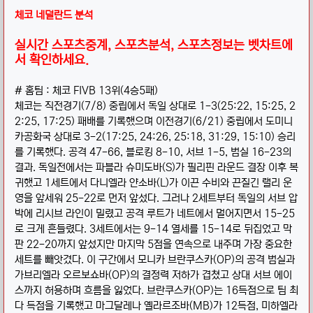
체코 네덜란드 분석
실시간 스포츠중계, 스포츠분석, 스포츠정보는 벳차트에
서 확인하세요.
# 홈팀 : 체코 FIVB 13위(4승5패)
체코는 직전경기(7/8) 중립에서 독일 상대로 1-3(25:22, 15:25, 2
2:25, 17:25) 패배를 기록했으며 이전경기(6/21) 중립에서 도미니
카공화국 상대로 3-2(17:25, 24:26, 25:18, 31:29, 15:10) 승리
를 기록했다. 공격 47-66, 블로킹 8-10, 서브 1-5, 범실 16-23의
결과. 독일전에서는 파블라 슈미도바(S)가 필리핀 라운드 결장 이후 복
귀했고 1세트에서 다니엘라 얀소바(L)가 이끈 수비와 끈질긴 랠리 운
영을 앞세워 25-22로 먼저 앞섰다. 그러나 2세트부터 독일의 서브 압
박에 리시브 라인이 밀렸고 공격 루트가 네트에서 멀어지면서 15-25
로 크게 흔들렸다. 3세트에서는 9-14 열세를 15-14로 뒤집었고 막
판 22-20까지 앞섰지만 마지막 5점을 연속으로 내주며 가장 중요한
세트를 빼앗겼다. 이 구간에서 모니카 브란쿠스카(OP)의 공격 범실과
가브리엘라 오르보쇼바(OP)의 결정력 저하가 겹쳤고 상대 서브 에이
스까지 허용하며 흐름을 잃었다. 브란쿠스카(OP)는 16득점으로 팀 최
다 득점을 기록했고 마그달레나 옐라르조바(MB)가 12득점, 미하엘라