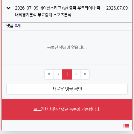
작성일
2026-07-09 네이션스리그 (w) 중국 우크라이나 국
2026.07.09
내외경기분석 무료중계 스포츠분석
댓글
0
개
등록된 댓글이 없습니다.
(current)
1
새로운 댓글 확인
로그인한 회원만 댓글 등록이 가능합니다.
목