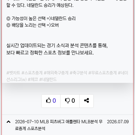
할 수 있다. 네덜란드 승리가 예상된다.
◎ 가능성이 높은 선택 =>네델란드 승리
◎ 배당을 노리는 선택 =>오버
실시간 업데이트되는 경기 소식과 분석 콘텐츠를 통해,
보다 빠르고 정확한 스포츠 정보를 만나보세요.
#벳차트 #스포츠중계 #해외축구중계 #축구분석 #무료스포츠중계 #네이
션스리그(w) #체코 #네덜란드
0
0
추천
비추천
SNS 공유
관련자료
작성일
2026-07-10 MLB 피츠버그 애틀랜타 MLB분석 무
2026.07.09
료중계 스포츠분석