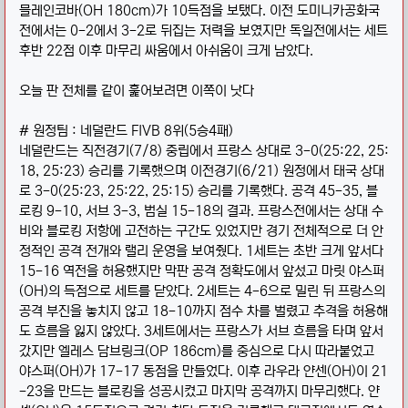
믈레인코바(OH 180cm)가 10득점을 보탰다. 이전 도미니카공화국
전에서는 0-2에서 3-2로 뒤집는 저력을 보였지만 독일전에서는 세트
후반 22점 이후 마무리 싸움에서 아쉬움이 크게 남았다.
오늘 판 전체를 같이 훑어보려면 이쪽이 낫다
# 원정팀 : 네덜란드 FIVB 8위(5승4패)
네덜란드는 직전경기(7/8) 중립에서 프랑스 상대로 3-0(25:22, 25:
18, 25:23) 승리를 기록했으며 이전경기(6/21) 원정에서 태국 상대
로 3-0(25:23, 25:22, 25:15) 승리를 기록했다. 공격 45-35, 블
로킹 9-10, 서브 3-3, 범실 15-18의 결과. 프랑스전에서는 상대 수
비와 블로킹 저항에 고전하는 구간도 있었지만 경기 전체적으로 더 안
정적인 공격 전개와 랠리 운영을 보여줬다. 1세트는 초반 크게 앞서다
15-16 역전을 허용했지만 막판 공격 정확도에서 앞섰고 마릿 야스퍼
(OH)의 득점으로 세트를 닫았다. 2세트는 4-6으로 밀린 뒤 프랑스의
공격 부진을 놓치지 않고 18-10까지 점수 차를 벌렸고 추격을 허용해
도 흐름을 잃지 않았다. 3세트에서는 프랑스가 서브 흐름을 타며 앞서
갔지만 엘레스 담브링크(OP 186cm)를 중심으로 다시 따라붙었고
야스퍼(OH)가 17-17 동점을 만들었다. 이후 라우라 얀센(OH)이 21
-23을 만드는 블로킹을 성공시켰고 마지막 공격까지 마무리했다. 얀