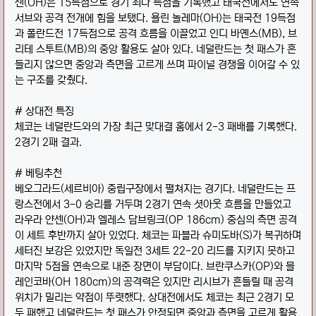
센(OH)은 15득점으로 경기 최다 득점을 기록했고 태국전에서도 연속
서브와 공격 전개에 힘을 보탰다. 욜린 놀레마(OH)는 태국전 19득점
과 폴란드전 17득점으로 공격 흐름을 이끌었고 인디 바옌스(MB), 브
리테 스투트(MB)의 중앙 활용도 살아 있다. 네덜란드는 첫 패스가 흔
들리지 않으면 중앙과 측면을 고르게 쓰며 파이널 경쟁을 이어갈 수 있
는 구조를 갖췄다.
# 상대전 특징
체코는 네덜란드와의 가장 최근 맞대결 홈에서 2-3 패배를 기록했다.
2경기 2패 결과.
# 베팅추천
베오그라드(세르비아) 중립구장에서 펼쳐지는 경기다. 네덜란드는 프
랑스전에서 3-0 승리를 거두며 2경기 연속 셧아웃 흐름을 만들었고
라우라 얀센(OH)과 엘레스 담브링크(OP 186cm) 중심의 측면 공격
이 세트 후반까지 살아 있었다. 체코는 파블라 슈미도바(S)가 복귀하며
세터진 보강은 있었지만 독일전 3세트 22-20 리드를 지키지 못하고
마지막 5점을 연속으로 내준 장면이 부담이다. 브란쿠스카(OP)와 믈
레인코바(OH 180cm)의 공격력은 있지만 리시브가 흔들릴 때 공격
위치가 밀리는 약점이 뚜렷했다. 상대전에서도 체코는 최근 2경기 모
두 패했고 네덜란드는 첫 패스가 안정되면 중앙과 측면을 고르게 활용