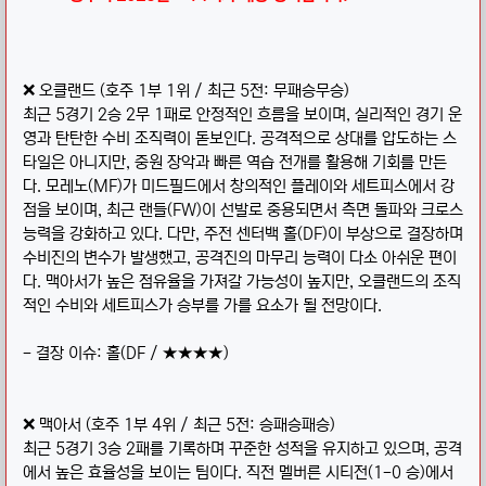
❌ 오클랜드 (호주 1부 1위 / 최근 5전: 무패승무승)
최근 5경기 2승 2무 1패로 안정적인 흐름을 보이며, 실리적인 경기 운
영과 탄탄한 수비 조직력이 돋보인다. 공격적으로 상대를 압도하는 스
타일은 아니지만, 중원 장악과 빠른 역습 전개를 활용해 기회를 만든
다. 모레노(MF)가 미드필드에서 창의적인 플레이와 세트피스에서 강
점을 보이며, 최근 랜들(FW)이 선발로 중용되면서 측면 돌파와 크로스
능력을 강화하고 있다. 다만, 주전 센터백 홀(DF)이 부상으로 결장하며
수비진의 변수가 발생했고, 공격진의 마무리 능력이 다소 아쉬운 편이
다. 맥아서가 높은 점유율을 가져갈 가능성이 높지만, 오클랜드의 조직
적인 수비와 세트피스가 승부를 가를 요소가 될 전망이다.
- 결장 이슈: 홀(DF / ★★★★)
❌ 맥아서 (호주 1부 4위 / 최근 5전: 승패승패승)
최근 5경기 3승 2패를 기록하며 꾸준한 성적을 유지하고 있으며, 공격
에서 높은 효율성을 보이는 팀이다. 직전 멜버른 시티전(1-0 승)에서