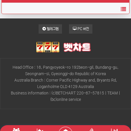
목
텔레그램
PC 버전
Head Office : 16, Pangyoyeok-ro 192beon-gil, Bundang-gu,
Seongnam-si, Gyeonggi-do Republic of Korea
Australia Branch : Corner Pacific Highway and, Bryants Rd,
Loganholme QLD 4129 Australia
Business information : (c)BETCHART 220-67-57815 | TEAM |
(bc)online service