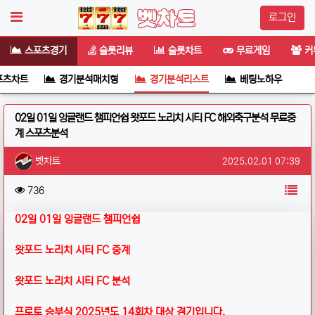
로그인
스포츠경기
슬롯리뷰
슬롯차트
무료게임
커
포츠차트
경기분석매치형
경기분석리스트
베팅노하우
02일 01일 잉글랜드 챔피언쉽 왓포드 노리치 시티 FC 해외축구분석 무료중
계 스포츠분석
작성자 정보
작성
작성일
벳차트
2025.02.01 07:39
컨텐츠 정보
목
조회
736
본문
02일 01일 잉글랜드 챔피언쉽
왓포드 노리치 시티 FC 중계
왓포드 노리치 시티 FC 분석
프로토 승부식 2025년도 14회차 대상 경기입니다.