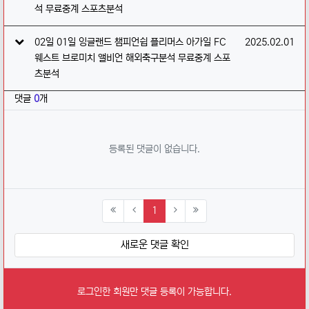
석 무료중계 스포츠분석
작성일
02일 01일 잉글랜드 챔피언쉽 플리머스 아가일 FC
2025.02.01
웨스트 브로미치 앨비언 해외축구분석 무료중계 스포
츠분석
댓글
0
개
등록된 댓글이 없습니다.
(current)
1
새로운 댓글 확인
로그인한 회원만 댓글 등록이 가능합니다.