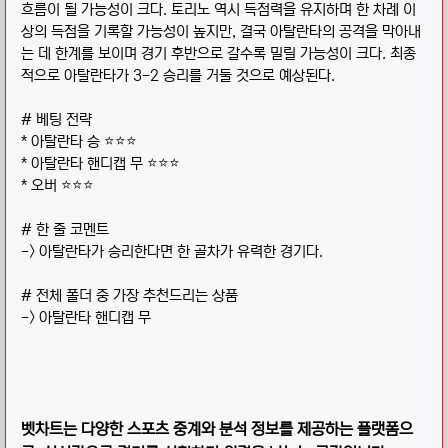
흐름이 될 가능성이 크다. 토리노 역시 득점력을 유지하며 한 차례 이
상의 득점을 기록할 가능성이 높지만, 결국 아탈란타의 공격을 막아내
는 데 한계를 보이며 경기 후반으로 갈수록 밀릴 가능성이 크다. 최종
적으로 아탈란타가 3-2 승리를 거둘 것으로 예상된다.
# 베팅 전략
* 아탈란타 승 ⭐⭐⭐
* 아탈란타 핸디캡 무 ⭐⭐⭐
* 오버 ⭐⭐⭐
# 한 줄 코멘트
-> 아탈란타가 승리한다면 한 골차가 유력한 경기다.
# 전체 폴더 중 가장 추천드리는 상품
-> 아탈란타 핸디캡 무
벳차트는 다양한 스포츠 중계와 분석 정보를 제공하는 플랫폼으