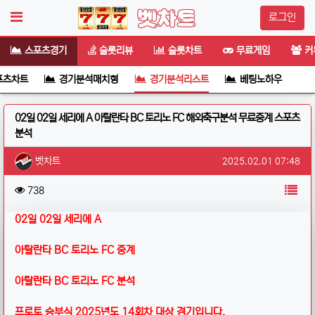
로그인
스포츠경기
슬롯리뷰
슬롯차트
무료게임
커
포츠차트
경기분석매치형
경기분석리스트
베팅노하우
02일 02일 세리에 A 아탈란타 BC 토리노 FC 해외축구분석 무료중계 스포츠
분석
작성자 정보
작성
작성일
벳차트
2025.02.01 07:48
컨텐츠 정보
목
조회
738
본문
02일 02일 세리에 A
아탈란타 BC 토리노 FC 중계
아탈란타 BC 토리노 FC 분석
프로토 승부식 2025년도 14회차 대상 경기입니다.