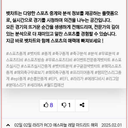
벳차트는 다양한 스포츠 중계와 분석 정보를 제공하는 플랫폼으
로, 실시간으로 경기를 시청하며 의견을 나누는 공간입니다.
모든 경기의 뜨거운 순간을 생생하게 전해드리며, 전문가의 깊이
있는 분석으로 더 재미있고 알찬 스포츠를 경험할 수 있습니다.
지금 바로 벳차트와 함께 스포츠의 매력에 빠져보세요 !
#스포츠중계 #벳차트 #중계 #축구중계 #축구분석 #분석 #무료분석 #
스포츠티비 #스포츠방송 #무료스포츠티비 #이벤트전문중계벳차트 #스포
츠실시간 #스포츠실시간중계 #벳차트분석 #구글검색벳차트 #해외스포츠
중계 #해외축구무료보기 #해외축구중계 #프리미어중계 #챔피언스리그중
계 #epl중계 #손흥민중계 #EPL #EFL #라리가 #에레디비시 #리그앙
#분데스리가 #세리에A #월드컵예선
8
1
추천
비추천
SNS 공유
관련자료
작성일
02일 02일 라리가 RCD 에스파뇰 레알 마드리드 해외
2025.02.01