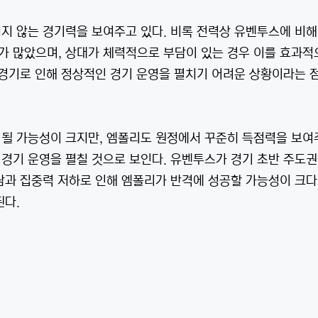
지 않는 경기력을 보여주고 있다. 비록 전력상 유벤투스에 비해
 많았으며, 상대가 체력적으로 부담이 있는 경우 이를 효과적
 경기로 인해 정상적인 경기 운영을 펼치기 어려운 상황이라는 
될 가능성이 크지만, 엠폴리도 원정에서 꾸준히 득점력을 보여
경기 운영을 펼칠 것으로 보인다. 유벤투스가 경기 초반 주도권
과 집중력 저하로 인해 엠폴리가 반격에 성공할 가능성이 크다.
된다.