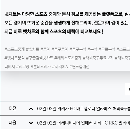
벳차트는 다양한 스포츠 중계와 분석 정보를 제공하는 플랫폼으로, 실
모든 경기의 뜨거운 순간을 생생하게 전해드리며, 전문가의 깊이 있는 
지금 바로 벳차트와 함께 스포츠의 매력에 빠져보세요 !
#스포츠중계 #벳차트 #중계 #축구중계 #축구분석 #분석 #무료분석 #스
#벳차트분석 #구글검색벳차트 #해외스포츠중계 #해외축구무료보기 #해외축구중계
디비시 #리그앙 #분데스리가 #세리에A #월드컵예선
관련자료
이전
02일 02일 라리가 FC 바르셀로나 알라베스 해외축
다음
02일 02일 에레디비지에 알메러 시티 FC RKC 발