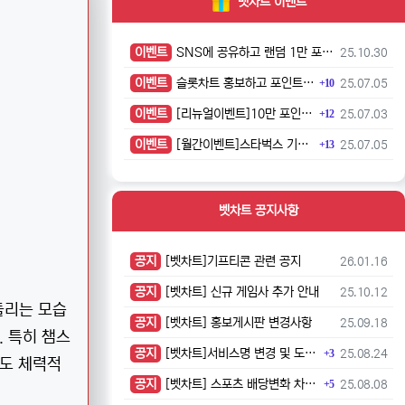
벳차트 이벤트
등록일
이벤트
SNS에 공유하고 랜덤 1만 포인트 받자!
25.10.30
댓글
등록일
이벤트
슬롯차트 홍보하고 포인트 받자
10
25.07.05
댓글
등록일
이벤트
[리뉴얼이벤트]10만 포인트를 찾아서~
12
25.07.03
댓글
등록일
이벤트
[월간이벤트]스타벅스 기프티콘 이벤트
13
25.07.05
벳차트 공지사항
등록일
공지
[벳차트]기프티콘 관련 공지
26.01.16
등록일
공지
[벳차트] 신규 게임사 추가 안내
25.10.12
들리는 모습
등록일
공지
[벳차트] 홍보게시판 변경사항
25.09.18
. 특히 챔스
댓글
등록일
공지
[벳차트]서비스명 변경 및 도메인 안내
3
25.08.24
서도 체력적
댓글
등록일
공지
[벳차트] 스포츠 배당변화 차트 기능 추가
5
25.08.08