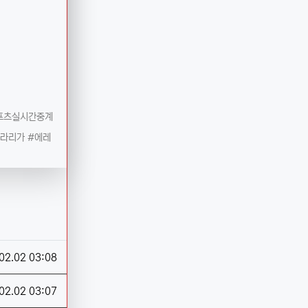
스포츠실시간중계
#라리가 #에레
02.02 03:08
02.02 03:07