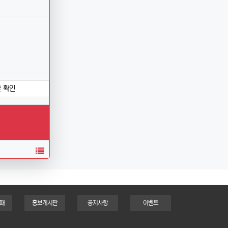
 확인
목록
때
홍보게시판
공지사항
이벤트