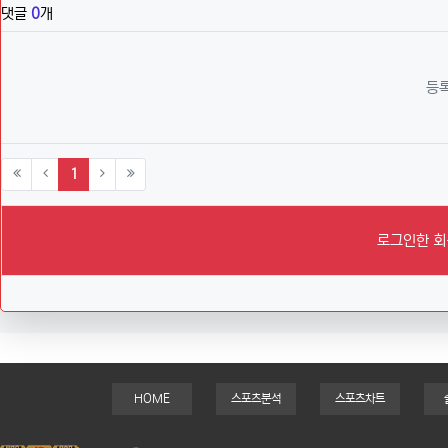
댓글
0
개
등록
(current)
1
로그인한 회
HOME
스포츠분석
스포츠차트