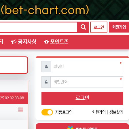
회원가입
로그인
티
공지사항
포인트존
필수
아이디
필수
비밀번호
로그인
성일
25.02.02 03:08
목록
자동로그인
회원가입
정보찾기