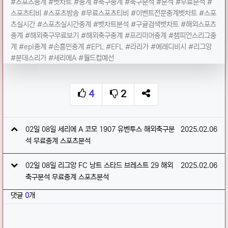
#스포츠중계 #벳차트 #중계 #축구중계 #축구분석 #분석 #무료분석 #
스포츠티비 #스포츠방송 #무료스포츠티비 #이벤트전문중계벳차트 #스포
츠실시간 #스포츠실시간중계 #벳차트분석 #구글검색벳차트 #해외스포츠
중계 #해외축구무료보기 #해외축구중계 #프리미어중계 #챔피언스리그중
계 #epl중계 #손흥민중계 #EPL #EFL #라리가 #에레디비시 #리그앙
#분데스리가 #세리에A #월드컵예선
4
2
추천
비추천
SNS 공유
관련자료
작성일
02일 08일 세리에 A 코모 1907 유벤투스 해외축구분
2025.02.06
석 무료중계 스포츠분석
작성일
02일 08일 리그앙 FC 낭트 스타드 브레스트 29 해외
2025.02.06
축구분석 무료중계 스포츠분석
댓글
0
개