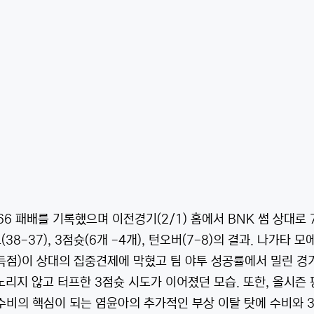
6 패배를 기록했으며 이전경기(2/1) 홈에서 BNK 썸 상대로 7
-37), 3점슛(6개 -4개), 턴오버(7-8)의 결과. 나가타 모에
득점)이 상대의 집중견제에 막혔고 팀 야투 성공률에서 밀린 경기
노리지 않고 터프한 3점슛 시도가 이어졌던 모습. 또한, 올시즌
 수비의 핵심이 되는 염윤아의 추가적인 부상 이탈 탓에 수비와 