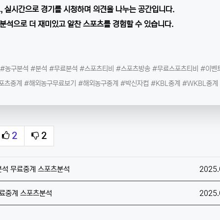
로, 실시간으로 경기를 시청하며 의견을 나누는 공간입니다.
분석으로 더 재미있고 알찬 스포츠를 경험할 수 있습니다.
v #농구분석 #분석 #무료분석 #스포츠티비 #스포츠방송 #무료스포츠티비 #이
포츠중계 #해외농구무료보기 #해외농구중계 #박신자컵 #KBL중계 #WKBL중계
2
2
추천
비추천
작성일
구분석 무료중계 스포츠분석
2025.
작성일
 무료중계 스포츠분석
2025.