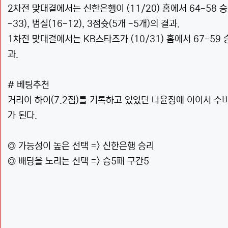
2차전 맞대결에서는 신한은행이 (11/20) 홈에서 64-58
-33), 범실(16-12), 3점슛(5개 -5개)의 결과.
1차전 맞대결에서는 KB스타즈가 (10/31) 홈에서 67-59 승
과.
# 베팅추천
커리어 하이(7.2점)를 기록하고 있었던 나윤정에 이어서 
가 된다.
◎ 가능성이 높은 선택 => 신한은행 승리
◎ 배당을 노리는 선택 => 승5패 구간5