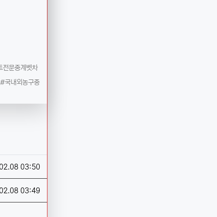
벤트전문중계벳차
 #국내외농구중
02.08 03:50
02.08 03:49