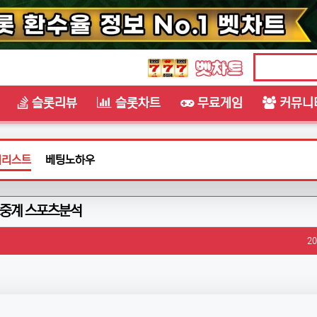
슬롯리뷰
슬롯차트
무료게임
커뮤니
석리스트
베팅노하우
료중계 스포츠분석
작
20