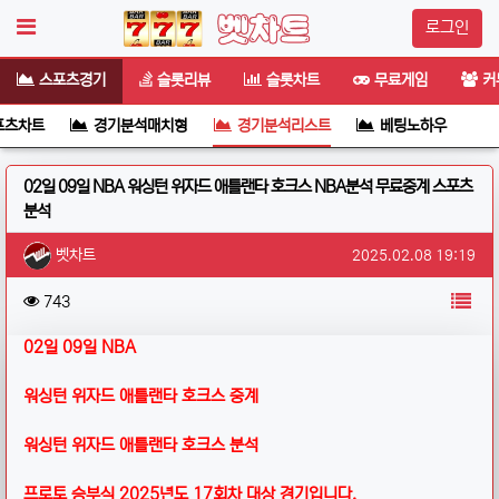
로그인
스포츠경기
슬롯리뷰
슬롯차트
무료게임
커
포츠차트
경기분석매치형
경기분석리스트
베팅노하우
02일 09일 NBA 워싱턴 위자드 애틀랜타 호크스 NBA분석 무료중계 스포츠
분석
작성자 정보
작성
작성일
벳차트
2025.02.08 19:19
컨텐츠 정보
목
조회
743
본문
02일 09일 NBA
워싱턴 위자드 애틀랜타 호크스 중계
워싱턴 위자드 애틀랜타 호크스 분석
프로토 승부식 2025년도 17회차 대상 경기입니다.