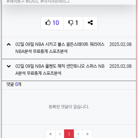
#해외농구 #EASL #아시아슈퍼리그
10
1
추천
비추천
SNS 공유
관련자료
작성일
02일 09일 NBA 시카고 불스 골든스테이트 워리어스
2025.02.08
NBA분석 무료중계 스포츠분석
작성일
02일 09일 NBA 올랜도 매직 샌안토니오 스퍼스 NB
2025.02.08
A분석 무료중계 스포츠분석
댓글
0
개
등록된 댓글이 없습니다.
(current)
1