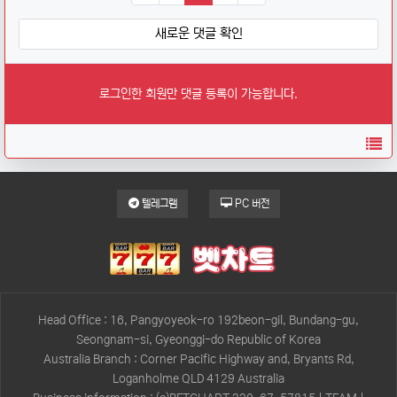
새로운 댓글 확인
로그인한 회원만 댓글 등록이 가능합니다.
목
텔레그램
PC 버전
Head Office : 16, Pangyoyeok-ro 192beon-gil, Bundang-gu,
Seongnam-si, Gyeonggi-do Republic of Korea
Australia Branch : Corner Pacific Highway and, Bryants Rd,
Loganholme QLD 4129 Australia