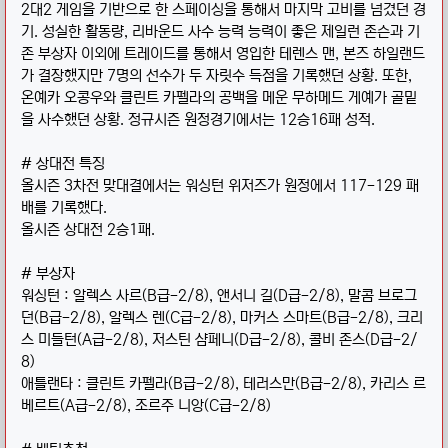
2대2 게임을 기반으로 한 스페이싱을 통해서 마지막 고비를 넘겼던 경
기. 성실한 활동량, 리바운드 사수 능력 능력이 좋은 제일런 존슨과 기
존 부상자 이외에 트레이드를 통해서 영입한 테렌스 맨, 본즈 하일랜드
가 결장했지만 7명의 선수가 두 자릿수 득점을 기록했던 상황. 또한,
온예카 오콩우와 클린트 카펠라의 공백을 메운 무하메드 게예가 골밑
을 사수했던 상황. 정규시즌 원정경기에서는 12승16패 성적.
# 상대전 특징
올시즌 3차전 맞대결에서는 워싱턴 위저즈가 원정에서 117-129 패
배를 기록했다.
올시즌 상대전 2승1패.
# 부상자
워싱턴 : 알렉스 사르(B급-2/8), 앤서니 길(D급-2/8), 말콤 브로그
던(B급-2/8), 알렉스 렌(C급-2/8), 마커스 스마트(B급-2/8), 크리
스 미들턴(A급-2/8), 저스틴 샴페니(D급-2/8), 콜비 존스(D급-2/
8)
애틀랜타 : 클린트 카펠라(B급-2/8), 테러스만(B급-2/8), 카리스 르
베르트(A급-2/8), 조르주 니앙(C급-2/8)