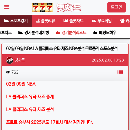
로그인
스포츠경기
슬롯리뷰
슬롯차트
무료게임
커
포츠차트
경기분석매치형
경기분석리스트
베팅노하우
02일 09일 NBA LA 클리퍼스 유타 재즈 NBA분석 무료중계 스포츠분석
작성자 정보
작성
작성일
벳차트
2025.02.08 19:28
컨텐츠 정보
목
조회
763
본문
02일 09일 NBA
LA 클리퍼스 유타 재즈 중계
LA 클리퍼스 유타 재즈 분석
프로토 승부식 2025년도 17회차 대상 경기입니다.