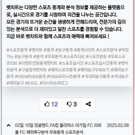
벳차트는 다양한 스포츠 중계와 분석 정보를 제공하는 플랫폼으
로, 실시간으로 경기를 시청하며 의견을 나누는 공간입니다.
모든 경기의 뜨거운 순간을 생생하게 전해드리며, 전문가의 깊이
있는 분석으로 더 재미있고 알찬 스포츠를 경험할 수 있습니다.
지금 바로 벳차트와 함께 스포츠의 매력에 빠져보세요 !
​#스포츠중계 #벳차트 #중계 #농구중계 #중계사이트 #스포츠분석 #마징
가tv #농구분석 #분석 #무료분석 #스포츠티비 #스포츠방송 #무료스포
츠티비 #이벤트전문중계벳차트 #스포츠실시간 #스포츠실시간중계 #벳차
트분석 #구글검색벳차트 #해외스포츠중계 #해외농구무료보기 #해외농구
중계 #NBA#NBA중계 #NBA프리시즌중계 #국내외농구중계 #국내농구
#해외농구 #EASL #아시아슈퍼리그
12
3
추천
비추천
SNS 공유
관련자료
작성일
02일 10일 잉글랜드 FA컵 플리머스 아가일 FC 리버
2025.02.09
풀 FC 해외축구분석 무료중계 스포츠분석