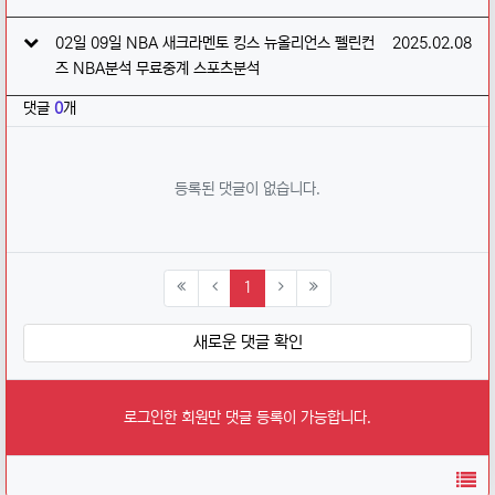
작성일
02일 09일 NBA 새크라멘토 킹스 뉴올리언스 펠린컨
2025.02.08
즈 NBA분석 무료중계 스포츠분석
댓글
0
개
등록된 댓글이 없습니다.
(current)
1
새로운 댓글 확인
로그인한 회원만 댓글 등록이 가능합니다.
목