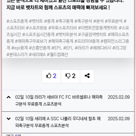
있는 분석으로 더 재미있고 알찬 스포츠를 경험할 수 있습니다.
지금 바로 벳차트와 함께 스포츠의 매력에 빠져보세요 !
#스포츠중계 #벳차트 #중계 #축구중계 #축구분석 #분석 #무료분석 #
스포츠티비 #스포츠방송 #무료스포츠티비 #이벤트전문중계벳차트 #스포
츠실시간 #스포츠실시간중계 #벳차트분석 #구글검색벳차트 #해외스포츠
중계 #해외축구무료보기 #해외축구중계 #프리미어중계 #챔피언스리그중
계 #epl중계 #손흥민중계 #EPL #EFL #라리가 #에레디비시 #리그앙
#분데스리가 #세리에A #월드컵예선
2
2
추천
비추천
SNS 공유
관련자료
작성일
02일 10일 라리가 세비야 FC FC 바르셀로나 해외축
2025.02.09
구분석 무료중계 스포츠분석
작성일
02일 10일 세리에 A SSC 나폴리 우디네세 칼초 해
2025.02.09
외축구분석 무료중계 스포츠분석