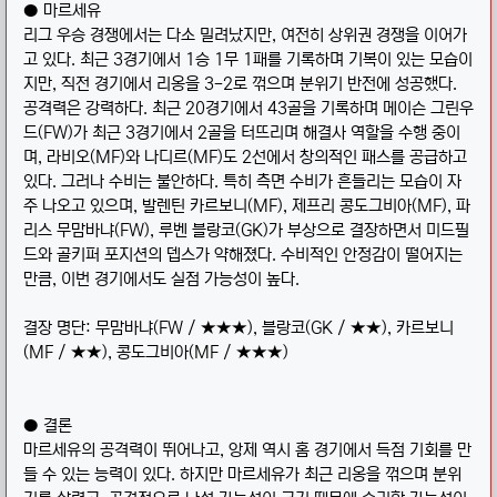
● 마르세유
리그 우승 경쟁에서는 다소 밀려났지만, 여전히 상위권 경쟁을 이어가
고 있다. 최근 3경기에서 1승 1무 1패를 기록하며 기복이 있는 모습이
지만, 직전 경기에서 리옹을 3-2로 꺾으며 분위기 반전에 성공했다.
공격력은 강력하다. 최근 20경기에서 43골을 기록하며 메이슨 그린우
드(FW)가 최근 3경기에서 2골을 터뜨리며 해결사 역할을 수행 중이
며, 라비오(MF)와 나디르(MF)도 2선에서 창의적인 패스를 공급하고
있다. 그러나 수비는 불안하다. 특히 측면 수비가 흔들리는 모습이 자
주 나오고 있으며, 발렌틴 카르보니(MF), 제프리 콩도그비아(MF), 파
리스 무맘바냐(FW), 루벤 블랑코(GK)가 부상으로 결장하면서 미드필
드와 골키퍼 포지션의 뎁스가 약해졌다. 수비적인 안정감이 떨어지는
만큼, 이번 경기에서도 실점 가능성이 높다.
결장 명단: 무맘바냐(FW / ★★★), 블랑코(GK / ★★), 카르보니
(MF / ★★), 콩도그비아(MF / ★★★)
● 결론
마르세유의 공격력이 뛰어나고, 앙제 역시 홈 경기에서 득점 기회를 만
들 수 있는 능력이 있다. 하지만 마르세유가 최근 리옹을 꺾으며 분위