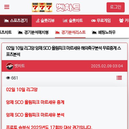
로그인
스포츠경기
슬롯리뷰
슬롯차트
무료게임
커
포츠차트
경기분석매치형
경기분석리스트
베팅노하우
02일 10일 리그앙 앙제 SCO 올림피크 마르세유 해외축구분석 무료중계 스
포츠분석
작성자 정보
작성
작성일
벳차트
2025.02.09 03:04
컨텐츠 정보
목
조회
661
본문
02일 10일 리그앙
앙제 SCO 올림피크 마르세유 중계
앙제 SCO 올림피크 마르세유 분석
프로토 승부식 2025년도 17회차 대상 경기입니다.