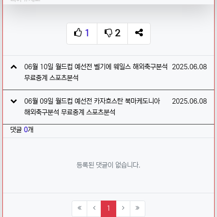
1
2
추천
비추천
SNS 공유
관련자료
작성일
06월 10일 월드컵 예선전 벨기에 웨일스 해외축구분석
2025.06.08
무료중계 스포츠분석
작성일
06월 09일 월드컵 예선전 카자흐스탄 북마케도니아
2025.06.08
해외축구분석 무료중계 스포츠분석
댓글
0
개
등록된 댓글이 없습니다.
(current)
1