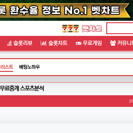
슬롯리뷰
슬롯차트
무료게임
커뮤니
석리스트
베팅노하우
석 무료중계 스포츠분석
작
20