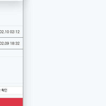
02.10 02:12
02.09 18:32
 확인