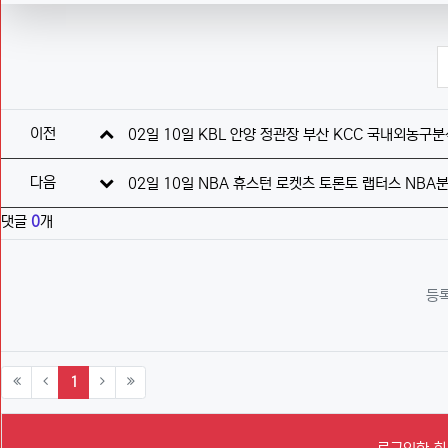
관련자료
이전
02일 10일 KBL 안양 정관장 부산 KCC 국내외농
다음
02일 10일 NBA 휴스턴 로켓츠 토론토 랩터스 NB
댓글
0
개
등록
(current)
1