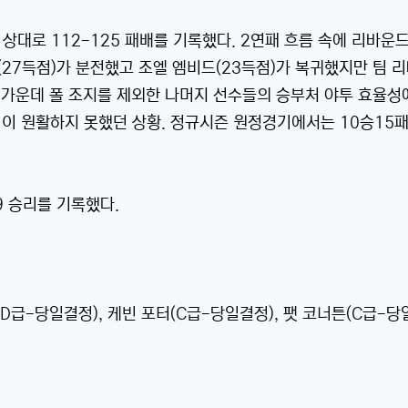
대로 112-125 패배를 기록했다. 2연패 흐름 속에 리바운드(3
맥시(27득점)가 분전했고 조엘 엠비드(23득점)가 복귀했지만 팀
는 가운데 폴 조지를 제외한 나머지 선수들의 승부처 야투 효율성
이 원활하지 못했던 상황. 정규시즌 원정경기에서는 10승15패
9 승리를 기록했다.
(D급-당일결정), 케빈 포터(C급-당일결정), 팻 코너튼(C급-당