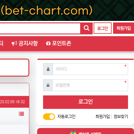
회원가입
로그인
티
공지사항
포인트존
필수
아이디
필수
비밀번호
로그인
성일
25.02.09 18:32
목록
자동로그인
회원가입
정보찾기