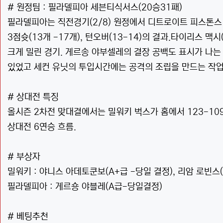
# 원정팀 : 필라델피아 세븐티식서스(20승31패)
필라델피아는 직전경기(2/8) 원정에서 디트로이트 피스톤스 상
3점슛(13개 -17개), 턴오버(13-14)의 결과.타이리스 
크게 밀린 경기. 게르송 야부셀레의 결장 공백도 표시가 나
있었고 세컨 유닛의 투입시간에는 공격의 조립을 만드는 작업
# 상대전 특징
올시즌 2차전 맞대결에서는 밀워키 벅스가 홈에서 123-10
상대전 6연승 흐름.
# 부상자
밀워키 : 야니스 아데토쿤보(A+급 -당일 결정), 리암 로빈스
필라델피아 : 게르숑 야블레(A급-당일결정)
# 베팅추천