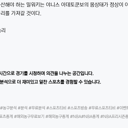
산해야 하는 밀워키는 야니스 아데토쿤보의 몸상태가 정상이 아
리를 가져갈 것이다.
승리
시간으로 경기를 시청하며 의견을 나누는 공간입니다.
분석으로 더 재미있고 알찬 스포츠를 경험할 수 있습니다.
tv #농구분석 #분석 #무료분석 #스포츠티비 #스포츠방송 #무료스포츠티비 #이
포츠중계 #해외농구무료보기 #해외농구중계 #NBA#NBA중계 #NBA프리시즌