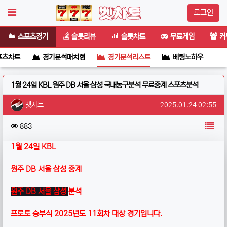
로그인
스포츠경기
슬롯리뷰
슬롯차트
무료게임
커
포츠차트
경기분석매치형
경기분석리스트
베팅노하우
1월 24일 KBL 원주 DB 서울 삼성 국내농구분석 무료중계 스포츠분석
작성자 정보
작성
작성일
벳차트
2025.01.24 02:55
컨텐츠 정보
목
조회
883
본문
1월 24일 KBL
원주 DB 서울 삼성 중계
원주 DB 서울 삼성
분석
프로토 승부식 2025년도 11회차 대상 경기입니다.