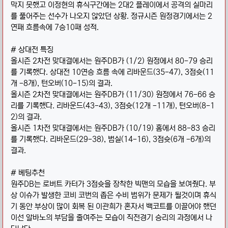
막지 못했고 이정현의 휴식구간에는 2대2 플레이에서 공격의 실마리
를 풀어주는 선수가 나오지 않았던 상황. 정규시즌 원정경기에서는 2
연패 흐름속에 7승10패 성적.
# 상대전 특징
올시즌 2차전 맞대결에서는 원주DB가 (1/2) 원정에서 80-79 승리
를 기록했다. 상대전 10연승 흐름 속에 리바운드(35-47), 3점슛(11
개 -8개), 턴오버(10-15)의 결과.
올시즌 2차전 맞대결에서는 원주DB가 (11/30) 원정에서 76-66 승
리를 기록했다. 리바운드(43-43), 3점슛(12개 -11개), 턴오버(8-1
2)의 결과.
올시즌 1차전 맞대결에서는 원주DB가 (10/19) 홈에서 88-83 승리
를 기록했다. 리바운드(29-38), 범실(14-16), 3점슛(6개 -6개)의
결과.
# 베팅추천
원주DB는 로버트 카터가 3점슛을 장착한 빅맨의 모습을 보여줬다. 부
상 이슈가 발생한 코비 코번의 좁은 수비 범위가 문제가 될것이며 휴식
기 동안 부상이 많이 회복 된 이관희가 혼자서 백코트를 이끌어야 했던
이선 알바노의 부담을 줄여주는 모습이 직전경기 승리의 과정에서 나