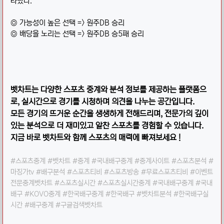
타났다.
◎ 가능성이 높은 선택 => 원주DB 승리
◎ 배당을 노리는 선택 => 원주DB 승5패 승리
벳차트는 다양한 스포츠 중계와 분석 정보를 제공하는 플랫폼으
로, 실시간으로 경기를 시청하며 의견을 나누는 공간입니다.
모든 경기의 뜨거운 순간을 생생하게 전해드리며, 전문가의 깊이
있는 분석으로 더 재미있고 알찬 스포츠를 경험할 수 있습니다.
지금 바로 벳차트와 함께 스포츠의 매력에 빠져보세요 !
#스포츠중계 #벳차트 #중계 #국내배구중계 #중계사이트 #스포츠분석 #
마징가tv #배구분석 #스포츠티비 #스포츠방송 #무료스포츠티비 #이벤트
전문중계벳차트 #스포츠실시간 #스포츠실시간중계 #국내배구중계 #국내
배구 #KOVO중계 #한국배구중계 #한국배구 #벳차트분석 #한국배구실
시간 #배구중계 #구글검색벳차트