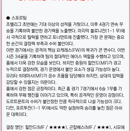
● 스포르팅
조별리그 초반에는 기대 이상의 성적을 거뒀으나, 이후 4경기 연속 무
승을 기록하며 불안한 경기력을 노출했다. 마지막 볼로냐전(1-1 무)에
서 극적으로 탈락을 면하고 토너먼트에 진출했다. 가장 큰 문제는 중요
한 순간의 결정력 부족과 수비 불안이다.
이번 경기에서는 공격의 핵심 요케레스(FW)의 복귀가 큰 변수다. 이번
시즌 34골을 기록하며 팀의 절대적인 에이스 역할을 수행하고 있으며,
홈에서 더욱 강한 모습을 보인다. 하지만 중원의 힐만드(MF)가 경고
누적으로 결장하며, 경기 운영에서 불안 요소가 생길 가능성이 높다.
모리타 히데마사(MF)가 공수 조율을 담당해야 하지만, 상대의 압박을
감당할 수 있을지는 의문이다.
홈에서 강한 점은 긍정적이다. 최근 홈 경기 7경기에서 6승 1무를 기
록하며 무패 행진을 이어가고 있으며, 특히 공격적인 운영이 강점이다.
도르트문트의 수비가 불안정한 만큼 적극적으로 나설 가능성이 크다.
다만, 포르투전(1-1 무)에서도 막판 실점하며 승리를 놓친 점은 아쉬
운 대목이다.
결장 명단: 힐만드(MF / ★★★★), 곤칼베스(MF / ★★★), 시모에