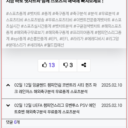
지금 바로 벳차트와 함께 스포츠의 매력에 빠져보세요 !
#스포츠중계 #벳차트 #중계 #축구중계 #축구분석 #분석 #무료분석 #
스포츠티비 #스포츠방송 #무료스포츠티비 #이벤트전문중계벳차트 #스포
츠실시간 #스포츠실시간중계 #벳차트분석 #구글검색벳차트 #해외스포츠
중계 #해외축구무료보기 #해외축구중계 #프리미어중계 #챔피언스리그중
계 #epl중계 #손흥민중계 #EPL #EFL #라리가 #에레디비시 #리그앙
#분데스리가 #세리에A #월드컵예선
13
3
추천
비추천
SNS 공유
관련자료
작성일
02일 12일 잉글랜드 챔피언쉽 코번트리 시티 퀸즈 파
2025.02.10
크 레인저스 해외축구분석 무료중계 스포츠분석
작성일
02일 12일 UEFA 챔피언스리그 유벤투스 PSV 에인
2025.02.10
트호벤 해외축구분석 무료중계 스포츠분석
댓글
0
개