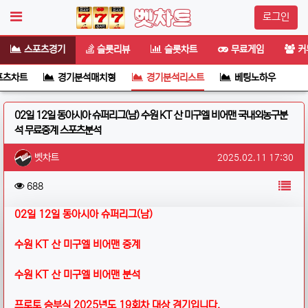
로그인
스포츠경기
슬롯리뷰
슬롯차트
무료게임
커
포츠차트
경기분석매치형
경기분석리스트
베팅노하우
02일 12일 동아시아 슈퍼리그(남) 수원 KT 산 미구엘 비어맨 국내외농구분
석 무료중계 스포츠분석
작성자 정보
작성
작성일
벳차트
2025.02.11 17:30
컨텐츠 정보
목
조회
688
본문
02일 12일 동아시아 슈퍼리그(남)
수원 KT 산 미구엘 비어맨 중계
수원 KT 산 미구엘 비어맨 분석
프로토 승부식 2025년도 19회차 대상 경기입니다.