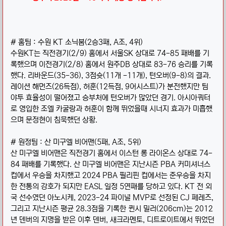
# 홈팀 : 수원 KT 소닉붐(2승3패, A조, 4위)
수원KT는 직전경기(2/9) 홈에서 서울SK 상대로 74-85 패배를 기
록했으며 이전경기(2/8) 홈에서 원주DB 상대로 83-76 승리를 기록
했다. 리바운드(35-36), 3점슛(11개 -11개), 턴오버(9-8)의 결과.
레이션 해먼즈(26득점), 허훈(12득점, 9어시스트)가 분전했지만 팀
야투 효율성이 떨어졌고 승부처에 턴오버가 많았던 경기. 아시아쿼터
로 영입한 조엘 카굴랑과 허훈이 함께 뛰었을때 시너지 효과가 미흡했
으며 문정현이 침묵했던 상황.
# 원정팀 : 산 미구엘 비어맨(5패, A조, 5위)
산 미구엘 비어맨은 직전경기 홈에서 이스턴 롱 라이온스 상대로 74-
84 패배를 기록했다. 산 미구엘 비어맨은 지난시즌 PBA 커미셔너스
컵에서 우승을 차지했고 2024 PBA 필리핀 컵에서는 준우승을 차지
한 전통의 강호가 되지만 EASL 일정 5연패를 당하고 있다. KT 전 외
국 선수였던 아노시케, 2023-24 파이널 MVP로 선정된 CJ 페레즈,
그리고 지난시즌 평균 28.3점을 기록한 퀸시 밀러(206cm)는 2012
년 덴버의 지명을 받은 이후 덴버, 새크라멘토, 디트로이트에서 뛰었던