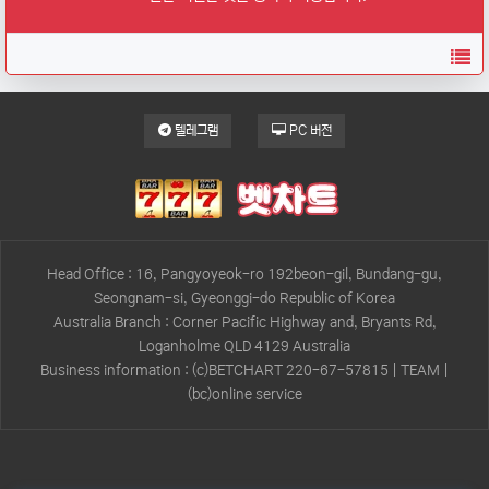
목
텔레그램
PC 버전
Head Office : 16, Pangyoyeok-ro 192beon-gil, Bundang-gu,
Seongnam-si, Gyeonggi-do Republic of Korea
Australia Branch : Corner Pacific Highway and, Bryants Rd,
Loganholme QLD 4129 Australia
Business information : (c)BETCHART 220-67-57815 | TEAM |
(bc)online service