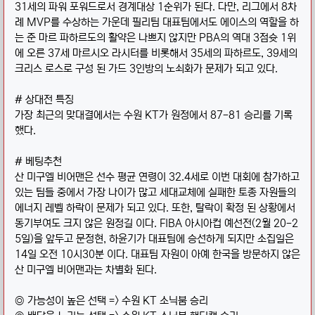
31세의 파워 포워드로서 경계대상 1순위가 된다. 다만, 리그에서 8차
례 MVP를 수상하는 가운데 필리팀 대표팀에서도 에이스의 역할을 하
는 준 마르 파하르도의 활약은 나쁘지 않지만 PBA의 역대 3점슛 1위
에 오른 37세 마르시오 라시터를 비롯해서 35세의 파하르도, 39세의
크리스 로스로 구성 된 가드 3인방의 노쇠화가 문제가 되고 있다.
# 상대전 특징
가장 최근의 맞대결에서는 수원 KT가 원정에서 87-81 승리를 기록
했다.
# 베팅추천
산 미구엘 비어맨은 선수 평균 연령이 32.4세로 이번 대회에 참가하고
있는 팀들 중에서 가장 나이가 많고 세대교체에 실패한 토종 자원들의
에너지 레벨 하락이 문제가 되고 있다. 또한, 탈락이 확정 된 상황에서
동기부여도 크지 않은 원정길 이다. FIBA 아시아컵 예선전(2월 20-2
5일)을 앞두고 문정현, 하윤기가 대표팀에 승선하게 되지만 소집일은
14일 오전 10시30분 이다. 대표팀 자원이 아예 한국을 방문하지 않은
산 미구엘 비어맨과는 차별화 된다.
◎ 가능성이 높은 선택 => 수원 KT 소닉붐 승리