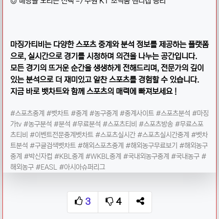
◎ 배당을 노리는 선택 => 수원 KT 소닉붐 핸디캡 승리
마징가 티비는 다양 한 스포츠 중계와 분석 정보를 제공하는 플랫폼
으로, 실시간으로 경기를 시청하며 의견을 나누는 공간입니다.
모든 경기의 뜨거운 순간을 생생하게 전해드리며, 전문가의 깊이
있는 분석으로 더 재미있고 알찬 스포츠를 경험할 수 있습니다.
지금 바로 벳차트와 함께 스포츠의 매력에 빠져보세요 !
#스포츠중계 #벳차트 #중계 #농구중계 #중계사이트 #스포츠분석 #마징
가tv #농구분석 #분석 #무료분석 #스포츠티비 #스포츠방송 #무료스포
츠티비 #이벤트전문중계벳차트 #스포츠실시간 #스포츠실시간중계 #벳차
트분석 #구글검색벳차트 #해외스포츠중계 #해외농구무료보기 #해외농구
중계 #박신자컵 #KBL중계 #WKBL중계 #국내외농구중계 #국내농구 #
해외농구 #EASL #아시아슈퍼리그
3
4
추천
비추천
SNS 공유