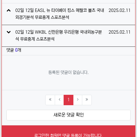
관련자료
작성일
02일 12일 EASL 뉴 타이베이 킹스 메랄코 볼츠 국내
2025.02.11
외경기분석 무료중계 스포츠분석
작성일
02일 12일 WKBL 신한은행 우리은행 국내외농구분
2025.02.11
석 무료중계 스포츠분석
댓글
0
개
등록된 댓글이 없습니다.
(current)
1
새로운 댓글 확인
로그인한 회원만 댓글 등록이 가능합니다.