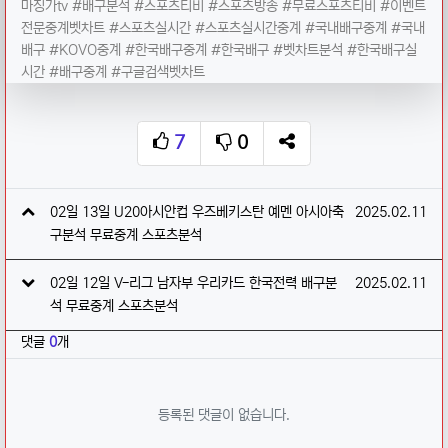
마징가tv #배구분석 #스포츠티비 #스포츠방송 #무료스포츠티비 #이벤트
전문중계벳차트 #스포츠실시간 #스포츠실시간중계 #국내배구중계 #국내
배구 #KOVO중계 #한국배구중계 #한국배구 #벳차트분석 #한국배구실
시간 #배구중계 #구글검색벳차트
7
0
추천
비추천
SNS 공유
관련자료
작성일
02일 13일 U20아시안컵 우즈베키스탄 예멘 아시아축
2025.02.11
구분석 무료중계 스포츠분석
작성일
02일 12일 V-리그 남자부 우리카드 한국전력 배구분
2025.02.11
석 무료중계 스포츠분석
댓글
0
개
등록된 댓글이 없습니다.