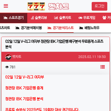
로그인
스포츠경기
슬롯리뷰
슬롯차트
무료게임
커
포츠차트
경기분석매치형
경기분석리스트
베팅노하우
02일 12일 V-리그 여자부 정관장 IBK 기업은행 배구분석 무료중계 스포츠
분석
작성자 정보
작성
작성일
벳차트
2025.02.11 19:50
컨텐츠 정보
목
조회
781
본문
02일 12일 V-리그 여자부
정관장 IBK 기업은행 중계
정관장 IBK 기업은행 분석
프로토 승부식 2025년도 19회차 대상 경기입니다.