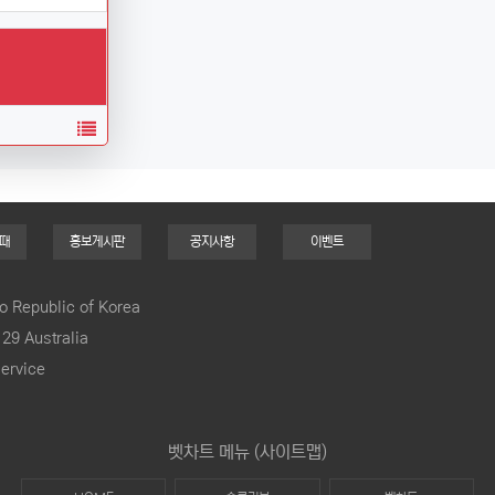
목록
때
홍보게시판
공지사항
이벤트
o Republic of Korea
29 Australia
ervice
벳차트 메뉴 (사이트맵)