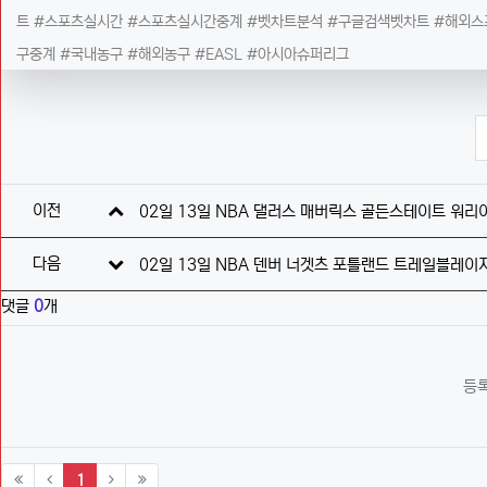
트 #스포츠실시간 #스포츠실시간중계 #벳차트분석 #구글검색벳차트 #해외스
구중계 #국내농구 #해외농구 #EASL #아시아슈퍼리그
관련자료
이전
02일 13일 NBA 댈러스 매버릭스 골든스테이트 워
다음
02일 13일 NBA 덴버 너겟츠 포틀랜드 트레일블레이
댓글
0
개
등록
(current)
1