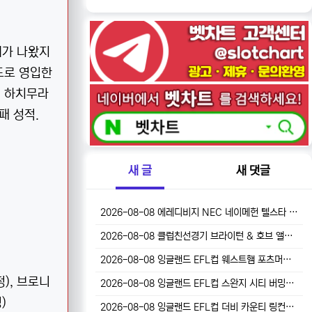
배가 나왔지
이드로 영입한
, 하치무라
패 성적.
새 글
새 댓글
2026-08-08 에레디비지 NEC 네이메헌 텔스타 해외축구분석 무료중계 스포츠분석
2026-08-08 클럽친선경기 브라이턴 & 호브 앨비언 AS 로마 해외축구분석 무료중계 스포츠분석
2026-08-08 잉글랜드 EFL컵 웨스트햄 포츠머스 FC 해외축구분석 무료중계 스포츠분석
), 브로니
2026-08-08 잉글랜드 EFL컵 스완지 시티 버밍엄시티 해외축구분석 무료중계 스포츠분석
)
2026-08-08 잉글랜드 EFL컵 더비 카운티 링컨시티 해외축구분석 무료중계 스포츠분석