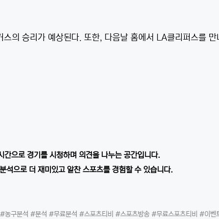
커스의 승리가 예상된다. 또한, 다음날 홈에서 LA클리퍼스를 
시간으로 경기를 시청하며 의견을 나누는 공간입니다.
분석으로 더 재미있고 알찬 스포츠를 경험할 수 있습니다.
tv #농구분석 #분석 #무료분석 #스포츠티비 #스포츠방송 #무료스포츠티비 #이