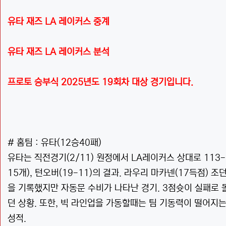
유타 재즈 LA 레이커스 중계
유타 재즈 LA 레이커스 분석
프로토 승부식 2025년도 19회차 대상 경기입니다.
# 홈팀 : 유타(12승40패)
유타는 직전경기(2/11) 원정에서 LA레이커스 상대로 113-1
15개), 턴오버(19-11)의 결과. 라우리 마카넨(17득점) 
을 기록했지만 자동문 수비가 나타난 경기. 3점슛이 실패로
던 상황. 또한, 빅 라인업을 가동할때는 팀 기동력이 떨어지
성적.