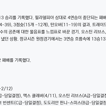
113 승리를 기록했다. 필라델피아 상대로 4연승이 중단되는 패
9), 3점슛(15개 -12개), 턴오버(11-19)의 결과. 트레
수의 공존에 대한 물음표를 느낌표로 바꾼 경기. 오스틴 리브스
 냈던 상황. 정규시즌 원정경기에서는 3연승 흐름속에 13승13
2 패배를 기록했다.
2/12)
급-당일결정), 맥스 클레버(4/11), 오스틴 리브스(A급-당일결정
브 빈센트(C급-당일결정), 도도리안 핀니-스미스(B급-당일결정