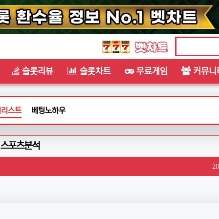
슬롯리뷰
슬롯차트
무료게임
커뮤니
석리스트
베팅노하우
계 스포츠분석
작
20