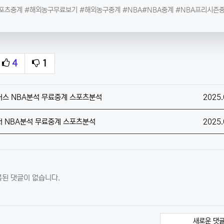
포츠중계 #해외농구무료보기 #해외농구중계 #NBA#NBA중계 #NBA프리시즌
4
1
추천
비추천
작성일
리어스 NBA분석 무료중계 스포츠분석
2025.
작성일
저 NBA분석 무료중계 스포츠분석
2025.
된 댓글이 없습니다.
새로운 댓글