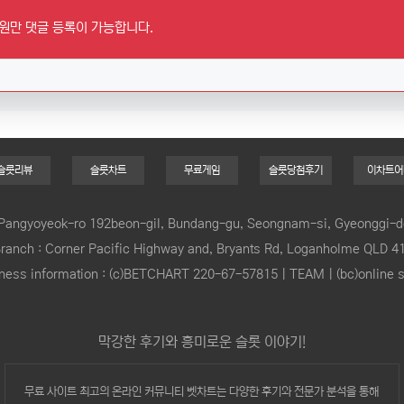
원만 댓글 등록이 가능합니다.
슬롯리뷰
슬롯차트
무료게임
슬롯당첨후기
이차트어
, Pangyoyeok-ro 192beon-gil, Bundang-gu, Seongnam-si, Gyeonggi-d
Branch : Corner Pacific Highway and, Bryants Rd, Loganholme QLD 41
ness information : (c)BETCHART 220-67-57815 | TEAM | (bc)online s
막강한 후기와 흥미로운 슬롯 이야기!
무료 사이트 최고의 온라인 커뮤니티
벳차트
는 다양한 후기와 전문가 분석을 통해