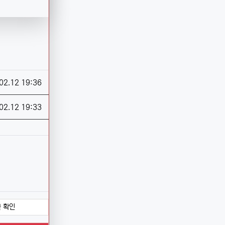
02.12 19:36
02.12 19:33
 확인