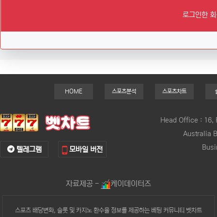
로그인한 회
HOME
스포츠분석
스포츠차트
Head Office : 16
Australia 
Busi
텔레그램
모바일 버전
자료제공 -
케이데이터즈
스포츠 배당변화, 슬롯 및 카지노 환수율 정보를 제공하는
베팅 커뮤니티 벳차트