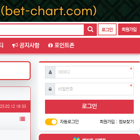
회원가입
로그인
티
공지사항
포인트존
필수
아이디
필수
비밀번호
로그인
성일
25.02.12 19:33
목록
자동로그인
회원가입
정보찾기