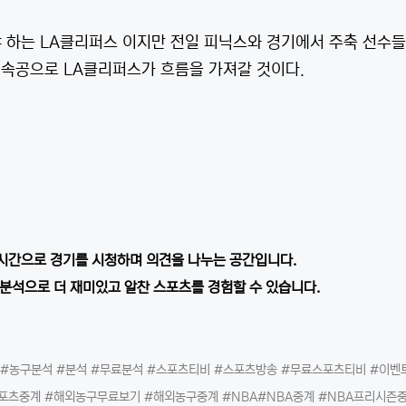
 하는 LA클리퍼스 이지만 전일 피닉스와 경기에서 주축 선수들
 속공으로 LA클리퍼스가 흐름을 가져갈 것이다.
시간으로 경기를 시청하며 의견을 나누는 공간입니다.
분석으로 더 재미있고 알찬 스포츠를 경험할 수 있습니다.
tv #농구분석 #분석 #무료분석 #스포츠티비 #스포츠방송 #무료스포츠티비 #이
포츠중계 #해외농구무료보기 #해외농구중계 #NBA#NBA중계 #NBA프리시즌