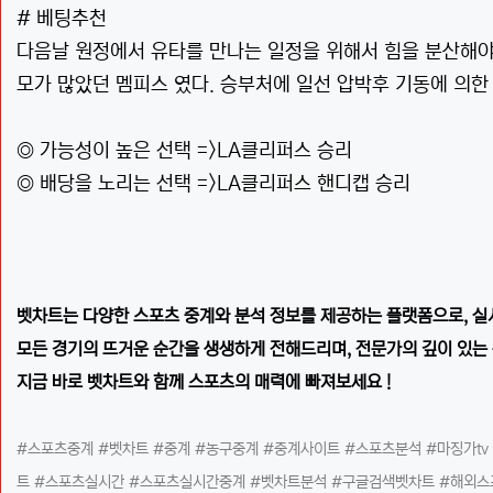
# 베팅추천
다음날 원정에서 유타를 만나는 일정을 위해서 힘을 분산해야
모가 많았던 멤피스 였다. 승부처에 일선 압박후 기동에 의한
◎ 가능성이 높은 선택 =>LA클리퍼스 승리
◎ 배당을 노리는 선택 =>LA클리퍼스 핸디캡 승리
벳차트는 다양한 스포츠 중계와 분석 정보를 제공하는 플랫폼으로, 실
모든 경기의 뜨거운 순간을 생생하게 전해드리며, 전문가의 깊이 있는 
지금 바로 벳차트와 함께 스포츠의 매력에 빠져보세요 !
​#스포츠중계 #벳차트 #중계 #농구중계 #중계사이트 #스포츠분석 #마징가
트 #스포츠실시간 #스포츠실시간중계 #벳차트분석 #구글검색벳차트 #해외스