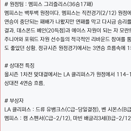
# 원정팀 : 멤피스 그리즐리스(36승17패)
멤피스는 백투백 원정이다. 멤피스는 직전경기(2/12) 원정에
연승이 중단되는 패배가 나왔지만 연패를 막고 다시금 승리를 추가
결과. 데스몬드 베인(20득점)과 에이스 자원이 되는 자 모란트
주니어와 포워드 자원 선수들의 적극적인 리바운드 참여를 통
도 좋았던 상황. 정규시즌 원정경기에서는 3연승 흐름속에 1
# 상대전 특징
올시즌 1차전 맞대결에서는 LA 클리퍼스가 원정에서 114-
상대전 4연승 흐름.
# 부상자
LA 클리퍼스 : 드류 유뱅크스(C급-당일결정), 벤 시몬스(B
멤피스 : 캠 스펜서(C급-2/12), 마빈 배글리3세(B급-2/12