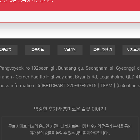
원만 댓글 등록이 가능합니다.
슬롯리뷰
슬롯차트
무료게임
슬롯당첨후기
이차트어
, Pangyoyeok-ro 192beon-gil, Bundang-gu, Seongnam-si, Gyeonggi-d
Branch : Corner Pacific Highway and, Bryants Rd, Loganholme QLD 41
ness information : (c)BETCHART 220-67-57815 | TEAM | (bc)online s
막강한 후기와 흥미로운 슬롯 이야기!
무료 사이트 최고의 온라인 커뮤니티
벳차트
는 다양한 후기와 전문가 분석을 통해
여러분의 승률을 높일 수 있는 방법을 제안드립니다..