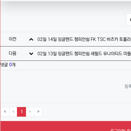
관련자료
이전
02일 14일 잉글랜드 챔피언쉽 FK TSC 바츠카 토
다음
02일 13일 잉글랜드 챔피언쉽 셰필드 유나이티드 미
댓글
0
개
등록
(current)
1