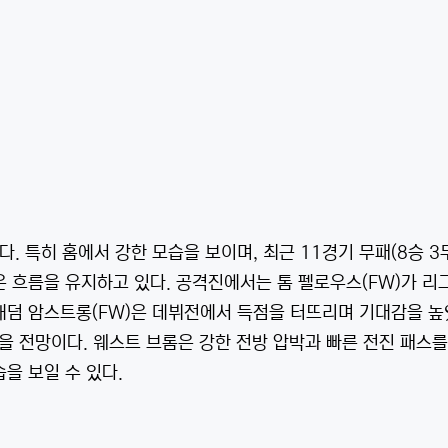
. 특히 홈에서 강한 모습을 보이며, 최근 11경기 무패(8승 3
은 흐름을 유지하고 있다. 공격진에서는 톰 펠로우스(FW)가 리
애덤 암스트롱(FW)은 데뷔전에서 득점을 터뜨리며 기대감을 높
잡을 전망이다. 웨스트 브롬은 강한 전방 압박과 빠른 전진 패스
을 보일 수 있다.