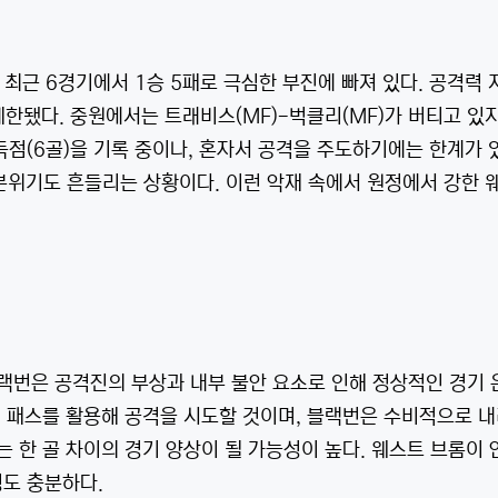
 최근 6경기에서 1승 5패로 극심한 부진에 빠져 있다. 공격력
제한됐다. 중원에서는 트래비스(MF)-벅클리(MF)가 버티고 있
득점(6골)을 기록 중이나, 혼자서 공격을 주도하기에는 한계가 있
분위기도 흔들리는 상황이다. 이런 악재 속에서 원정에서 강한 
블랙번은 공격진의 부상과 내부 불안 요소로 인해 정상적인 경기 
진 패스를 활용해 공격을 시도할 것이며, 블랙번은 수비적으로 
는 한 골 차이의 경기 양상이 될 가능성이 높다. 웨스트 브롬이
성도 충분하다.