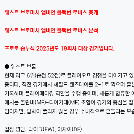
웨스트 브로미치 앨비언 블랙번 로버스 중계
웨스트 브로미치 앨비언 블랙번 로버스 분석
프로토 승부식 2025년도 19회차 대상 경기입니다.
● 웨스트 브롬
현재 리그 6위(승점 52점)로 플레이오프 경쟁을 이어가고 있다
중이다. 직전 경기에서 셰필드 웬즈데이를 2-1로 꺾으며 좋
기록하며 플레이메이킹 역할을 수행 중이며, 새롭게 합류한 
에서는 몰럼비(MF)-디아키테(MF) 조합이 경기의 중심을 
팀이지만, 압박이 풀리지 않을 경우 수비적으로 흔들리는 모습
결장 명단: 다이크(FW), 아자이(DF)