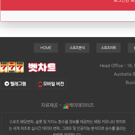
로그인한 회
HOME
스포츠분석
스포츠차트
Head Office : 16
Australia 
Busi
텔레그램
모바일 버전
자료제공 -
케이데이터즈
스포츠 배당변화, 슬롯 및 카지노 환수율 정보를 제공하는
베팅 커뮤니티 벳차트
는 세계 최초로 실시간 데이터 변화, 그래프 및 인공지능 분석으로 승수를 올리는