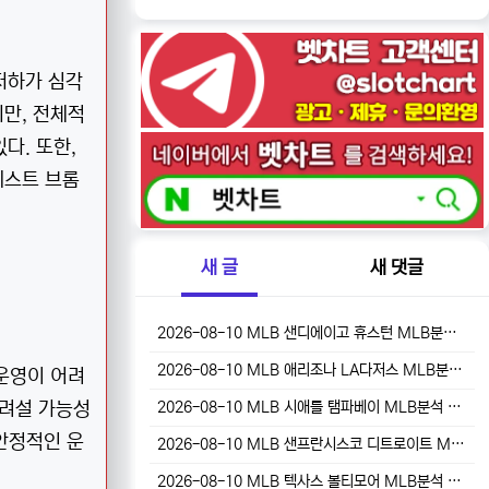
 저하가 심각
지만, 전체적
다. 또한,
웨스트 브롬
새 글
새 댓글
2026-08-10 MLB 샌디에이고 휴스턴 MLB분석 무료중계 스포츠분석
2026-08-10 MLB 애리조나 LA다저스 MLB분석 무료중계 스포츠분석
운영이 어려
내려설 가능성
2026-08-10 MLB 시애틀 탬파베이 MLB분석 무료중계 스포츠분석
 안정적인 운
2026-08-10 MLB 샌프란시스코 디트로이트 MLB분석 무료중계 스포츠분석
2026-08-10 MLB 텍사스 볼티모어 MLB분석 무료중계 스포츠분석