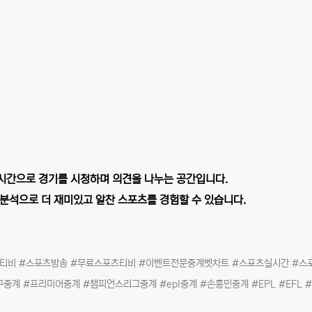
시간으로 경기를 시청하며 의견을 나누는 공간입니다.
분석으로 더 재미있고 알찬 스포츠를 경험할 수 있습니다.
포츠티비 #스포츠방송 #무료스포츠티비 #이벤트전문중계벳차트 #스포츠실시간 #
 #프리미어중계 #챔피언스리그중계 #epl중계 #손흥민중계 #EPL #EFL 