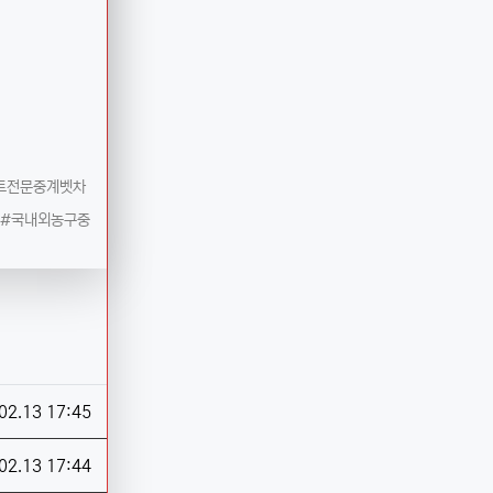
벤트전문중계벳차
 #국내외농구중
02.13 17:45
02.13 17:44