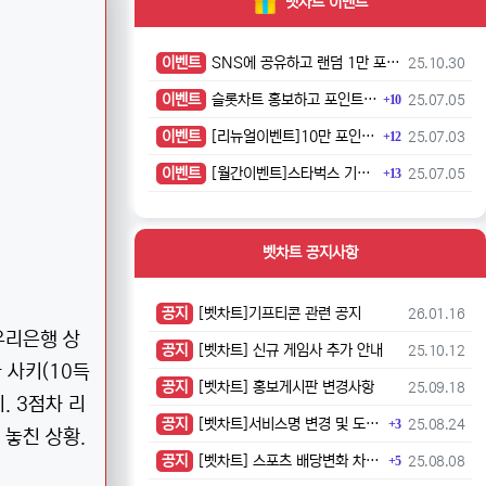
벳차트 이벤트
등록일
이벤트
SNS에 공유하고 랜덤 1만 포인트 받자!
25.10.30
댓글
등록일
이벤트
슬롯차트 홍보하고 포인트 받자
10
25.07.05
댓글
등록일
이벤트
[리뉴얼이벤트]10만 포인트를 찾아서~
12
25.07.03
댓글
등록일
이벤트
[월간이벤트]스타벅스 기프티콘 이벤트
13
25.07.05
벳차트 공지사항
등록일
공지
[벳차트]기프티콘 관련 공지
26.01.16
우리은행 상
등록일
공지
[벳차트] 신규 게임사 추가 안내
25.10.12
마 사키(10득
등록일
공지
[벳차트] 홍보게시판 변경사항
25.09.18
. 3점차 리
댓글
등록일
공지
[벳차트]서비스명 변경 및 도메인 안내
3
25.08.24
 놓친 상황.
댓글
등록일
공지
[벳차트] 스포츠 배당변화 차트 기능 추가
5
25.08.08