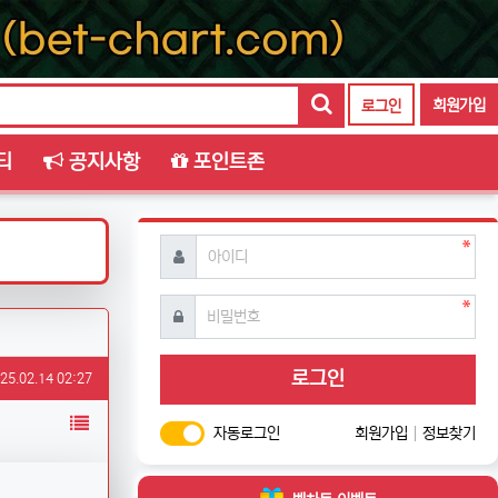
회원가입
로그인
티
공지사항
포인트존
필수
아이디
필수
비밀번호
로그인
성일
25.02.14 02:27
목록
자동로그인
회원가입
정보찾기