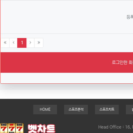
등록
(current)
1
로그인한 회
HOME
스포츠분석
스포츠차트
Head Office : 16