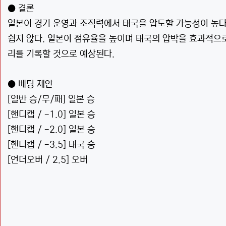
● 결론
일본이 경기 운영과 조직력에서 태국을 압도할 가능성이 높다
쉽지 않다. 일본이 점유율을 높이며 태국의 압박을 효과적으
리를 기록할 것으로 예상된다.
● 베팅 제안
[일반 승/무/패] 일본 승
[핸디캡 / -1.0] 일본 승
[핸디캡 / -2.0] 일본 승
[핸디캡 / -3.5] 태국 승
[언더오버 / 2.5] 오버