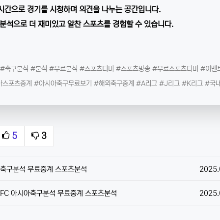
시간으로 경기를 시청하며 의견을 나누는 공간입니다.
분석으로 더 재미있고 알찬 스포츠를 경험할 수 있습니다.
tv #축구분석 #분석 #무료분석 #스포츠티비 #스포츠방송 #무료스포츠티비 #이
스포츠중계 #아시아축구무료보기 #해외축구중계 #A리그 #J리그 #K리그 #국
5
3
추천
비추천
작성일
시아축구분석 무료중계 스포츠분석
2025.
작성일
닉스 FC 아시아축구분석 무료중계 스포츠분석
2025.