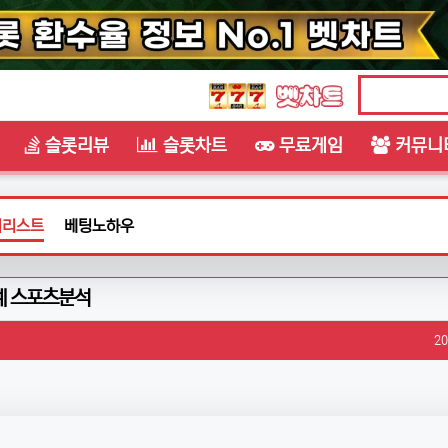
슬롯리뷰
슬롯차트
무료게임
커뮤니
석리스트
베팅노하우
계 스포츠분석
작
20