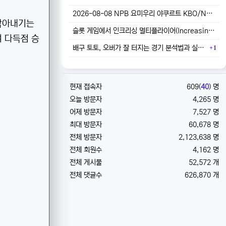
2026-08-08 NPB 요미우리 야쿠르트 KBO/NPB분석 무료중계 스포츠분석
 막아내기는
슬롯 게임에서 인크리싱 멀티플라이어(Increasing Multiplier)는 어떻게 누적될까?
 다득점 승
댓글
배구 토토, 오버가 잘 터지는 경기 분석법과 실전 체크포인트
1
현재 접속자
609(
40
) 명
오늘 방문자
4,265 명
어제 방문자
7,527 명
최대 방문자
60,678 명
전체 방문자
2,123,638 명
전체 회원수
4,162 명
전체 게시물
52,572 개
전체 댓글수
626,870 개