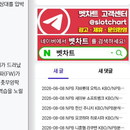
 상대를 압박
계가 드러났
새 글
새 댓글
파(FW)가
릿 촛무앙팍
2026-08-08 NPB 지바롯데 오릭스 KBO/NPB분석 무료중계 스포츠분석
 역습을 노릴
2026-08-08 NPB 세이부 소프트뱅크 KBO/NPB분석 무료중계 스포츠분석
2026-08-08 NPB 한신 주니치 KBO/NPB분석 무료중계 스포츠분석
2026-08-08 NPB 요코하마 히로시마 KBO/NPB분석 무료중계 스포츠분석
2026-08-08 NPB 니혼햄 라쿠텐 KBO/NPB분석 무료중계 스포츠분석