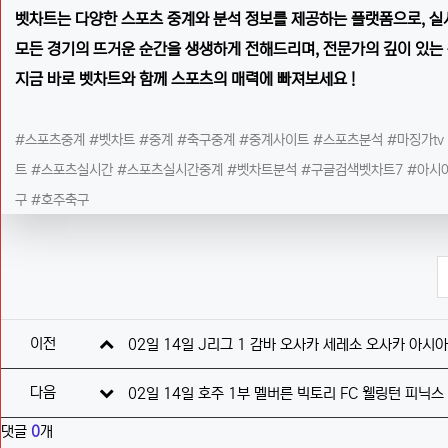
벳차트는 다양한 스포츠 중계와 분석 정보를 제공하는 플랫폼으로, 실
모든 경기의 뜨거운 순간을 생생하게 전해드리며, 전문가의 깊이 있는 
지금 바로 벳차트와 함께 스포츠의 매력에 빠져보세요 !
​#스포츠중계 #벳차트 #중계 #축구중계 #중계사이트 #스포츠분석 #마징가
트 #스포츠실시간 #스포츠실시간중계 #벳차트분석 #구글검색벳차트7 #아시아
구 #호주축구
관련자료
이전
02일 14일 J리그 1 감바 오사카 세레소 오사카 아
다음
02일 14일 호주 1부 멜버른 빅토리 FC 웰링턴 피
댓글
0
개