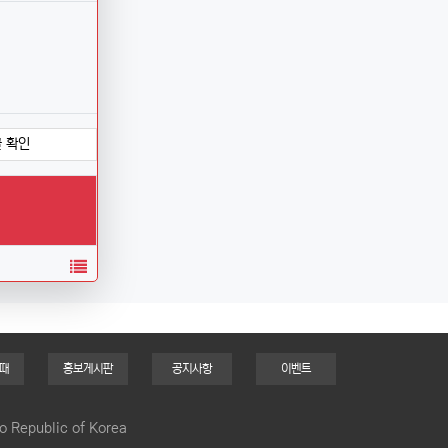
 확인
목록
때
홍보게시판
공지사항
이벤트
o Republic of Korea