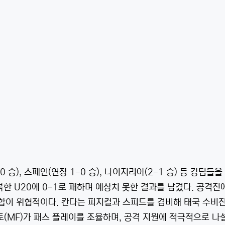
승), 스페인(연장 1-0 승), 나이지리아(2-1 승) 등 강팀들을
한 U20에 0-1로 패하며 예상치 못한 결과를 남겼다. 공격진
조합이 위협적이다. 칸다는 피지컬과 스피드를 겸비해 태국 수비진
토(MF)가 패스 플레이를 조율하며, 공격 지원에 적극적으로 나