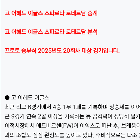
고 어헤드 이글스 스파르타 로테르담 중계
고 어헤드 이글스 스파르타 로테르담 분석
프로토 승부식 2025년도 20회차 대상 경기입니다.
● 고 어헤드 이글스
최근 리그 6경기에서 4승 1무 1패를 기록하며 상승세를 이어가
근 9경기 연속 2골 이상을 기록하는 등 공격력이 상당히 날
이적시장에서 에드바르센(FW)이 아약스로 떠난 후, 브레움이
과의 조합도 점점 완성도를 높이고 있다. 수비적으로는 다소 