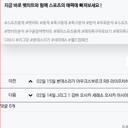
지금 바로 벳차트와 함께 스포츠의 매력에 빠져보세요 !
#스포츠중계 #벳차트 #중계 #축구중계 #축구분석 #분석 #무료분석 #스
#벳차트분석 #구글검색벳차트 #해외스포츠중계 #해외축구무료보기 #해외축구중계
디비시 #리그앙 #분데스리가 #세리에A #월드컵예선
관련자료
이전
02일 15일 분데스리가 아우크스부르크 RB 라이프
다음
02일 14일 J리그 1 감바 오사카 세레소 오사카 아
댓글
0
개
등록