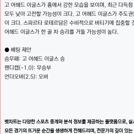
고 어헤드 이글스가 홈에서 강한 모습을 보이며, 최근 다득점
모두 낮아 고전할 가능성이 크다. 고 어헤드 이글스가 주도
이 크다. 스파르타 로테르담은 수비적으로 버티기에 집중할 것
어헤드 이글스가 한 골 차 승리를 거둘 가능성이 높다.
● 베팅 제안
승무패: 고 어헤드 이글스 승
핸디캡(-1.0): 무승부
언더오버(2.5): 오버
벳차트는 다양한 스포츠 중계와 분석 정보를 제공하는 플랫폼으로, 실
모든 경기의 뜨거운 순간을 생생하게 전해드리며, 전문가의 깊이 있는 