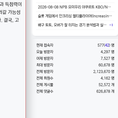
력과 득점력이
2026-08-08 NPB 요미우리 야쿠르트 KBO/NPB분석 무료중계 스포츠분석
러갈 가능성
슬롯 게임에서 인크리싱 멀티플라이어(Increasing Multiplier)는 어떻게 누적될까?
 결국, 고
댓글
배구 토토, 오버가 잘 터지는 경기 분석법과 실전 체크포인트
1
현재 접속자
577(
42
) 명
오늘 방문자
4,297 명
어제 방문자
7,527 명
최대 방문자
60,678 명
전체 방문자
2,123,670 명
전체 회원수
4,162 명
전체 게시물
52,572 개
전체 댓글수
626,878 개