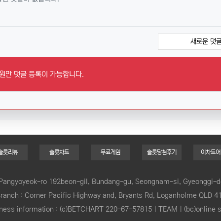
새로운 댓글
원만 댓글 등록이 가능합니다.
슬롯리뷰
슬롯차트
무료게임
슬롯당첨후기
이차트어
, Pangyoyeok-ro 192beon-gil, Bundang-gu, Seongnam-si, Gyeonggi-d
Branch : Corner Pacific Highway and, Bryants Rd, Loganholme QLD 41
ness information : (c)BETCHART 220-67-57815 | TEAM | (bc)online s