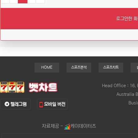
로그인한 회
HOME
스포츠분석
스포츠차트
Head Office : 16
Australia 
Busi
텔레그램
모바일 버전
자료제공 -
케이데이터즈