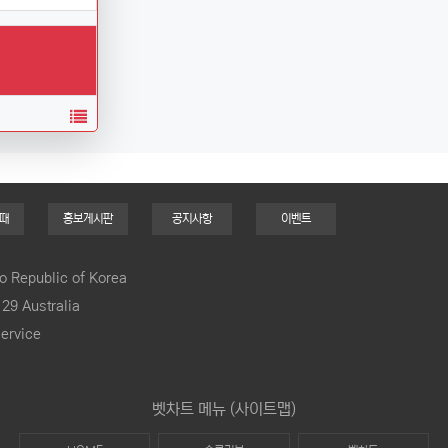
목록
때
홍보게시판
공지사항
이벤트
o Republic of Korea
29 Australia
ervice
벳차트 메뉴 (사이트맵)