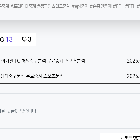
 #프리미어중계 #챔피언스리그중계 #epl중계 #손흥민중계 #EPL #EFL 
13
3
추천
비추천
작성일
스 아가일 FC 해외축구분석 무료중계 스포츠분석
2025.
작성일
문트 해외축구분석 무료중계 스포츠분석
2025.
된 댓글이 없습니다.
새로운 댓글