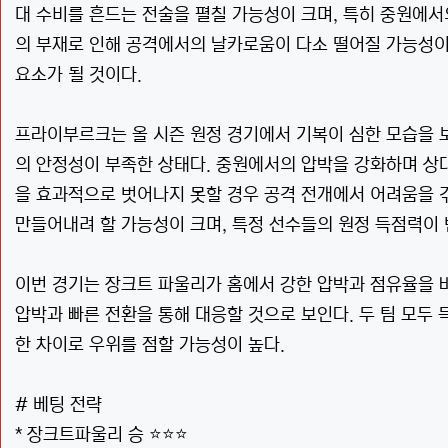
대 수비를 흔드는 전술을 펼칠 가능성이 크며, 특히 중원에서
의 부재로 인해 공격에서의 날카로움이 다소 떨어질 가능성이
요소가 될 것이다.
프라이부르크는 올 시즌 원정 경기에서 기복이 심한 모습을 보
의 안정성이 부족한 상태다. 중원에서의 압박을 강화하며 상
을 효과적으로 벗어나지 못할 경우 공격 전개에서 어려움을 겪
만들어내려 할 가능성이 크며, 특정 선수들의 원정 득점력이
이번 경기는 장크트 파울리가 홈에서 강한 압박과 점유율을 
압박과 빠른 전환을 통해 대응할 것으로 보인다. 두 팀 모두
한 차이로 우위를 점할 가능성이 높다.
# 베팅 전략
* 장크트파울리 승 ⭐⭐⭐