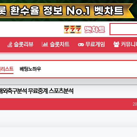
슬롯리뷰
슬롯차트
무료게임
커뮤니
석리스트
베팅노하우
크 해외축구분석 무료중계 스포츠분석
작
20