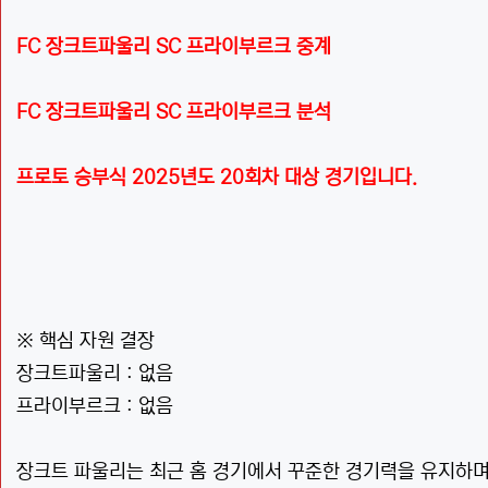
FC 장크트파울리 SC 프라이부르크 중계
FC 장크트파울리 SC 프라이부르크 분석
프로토 승부식 2025년도 20회차 대상 경기입니다.
※ 핵심 자원 결장
장크트파울리 : 없음
프라이부르크 : 없음
장크트 파울리는 최근 홈 경기에서 꾸준한 경기력을 유지하며