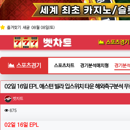
상단 네비
즐겨찾기
새글
08월 08일(토)
메인 메뉴
로고
스포츠경기
스포츠경기
스포츠차트
경기분석매치형
경기분
02일 16일 EPL 애스턴 빌라 입스위치 타운 해외축구분석 
작성자 정보
작성
벳차트
컨텐츠 정보
조회
675
본문
02일 16일 EPL