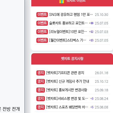
벳차트 이벤트
등록일
이벤트
SNS에 공유하고 랜덤 1만 포인트 받자!
25.10.30
댓글
등록일
이벤트
슬롯차트 홍보하고 포인트 받자
10
25.07.05
댓글
등록일
이벤트
[리뉴얼이벤트]10만 포인트를 찾아서~
12
25.07.03
댓글
등록일
이벤트
[월간이벤트]스타벅스 기프티콘 이벤트
13
25.07.05
벳차트 공지사항
등록일
공지
[벳차트]기프티콘 관련 공지
26.01.16
등록일
공지
[벳차트] 신규 게임사 추가 안내
25.10.12
등록일
공지
[벳차트] 홍보게시판 변경사항
25.09.18
댓글
등록일
공지
[벳차트]서비스명 변경 및 도메인 안내
3
25.08.24
댓글
등록일
공지
[벳차트] 스포츠 배당변화 차트 기능 추가
5
25.08.08
 전방 전개