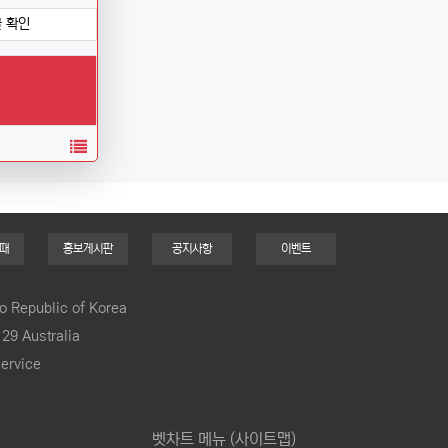
 확인
목록
때
홍보게시판
공지사항
이벤트
o Republic of Korea
29 Australia
ervice
벳차트 메뉴 (사이트맵)