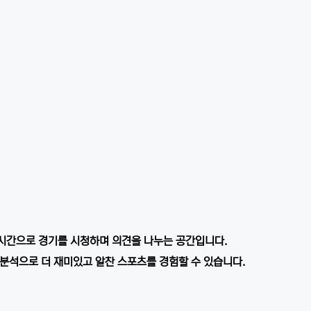
시간으로 경기를 시청하며 의견을 나누는 공간입니다.
분석으로 더 재미있고 알찬 스포츠를 경험할 수 있습니다.