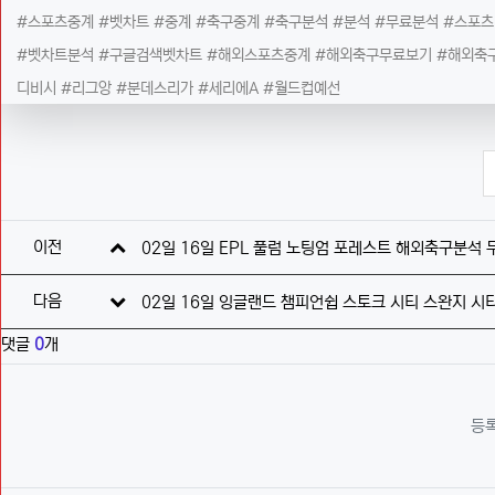
#스포츠중계 #벳차트 #중계 #축구중계 #축구분석 #분석 #무료분석 #스
#벳차트분석 #구글검색벳차트 #해외스포츠중계 #해외축구무료보기 #해외축구중계
디비시 #리그앙 #분데스리가 #세리에A #월드컵예선
관련자료
이전
02일 16일 EPL 풀럼 노팅엄 포레스트 해외축구분석
다음
02일 16일 잉글랜드 챔피언쉽 스토크 시티 스완지 
댓글
0
개
등록