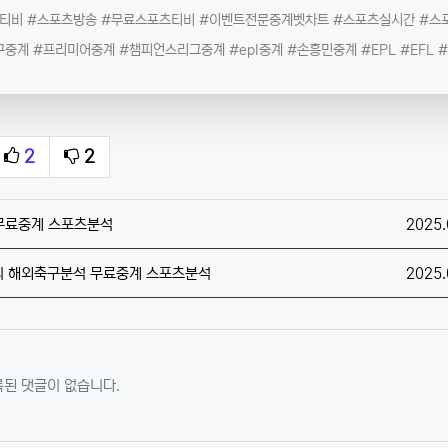
포츠티비 #스포츠방송 #무료스포츠티비 #이벤트전문중계벳차트 #스포츠실시간 #
 #프리미어중계 #챔피언스리그중계 #epl중계 #손흥민중계 #EPL #EFL 
2
2
추천
비추천
작성일
 무료중계 스포츠분석
2025.
작성일
시티 해외축구분석 무료중계 스포츠분석
2025.
된 댓글이 없습니다.