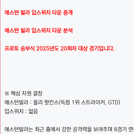
애스턴 빌라 입스위치 타운 중계
애스턴 빌라 입스위치 타운 분석
프로토 승부식 2025년도 20회차 대상 경기입니다.
※ 핵심 자원 결장
애스턴빌라 : 올리 왓킨스(득점 1위 스트라이커, GTD)
입스위치 : 없음
애스턴빌라는 최근 홈에서 강한 공격력을 보여주며 8경기 연