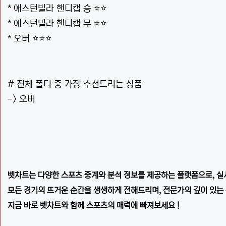
* 애스턴빌라 핸디캡 승 ⭐⭐
* 애스턴빌라 핸디캡 무 ⭐⭐
* 오버 ⭐⭐⭐
# 전체 폴더 중 가장 추천드리는 상품
-> 오버
벳차트는 다양한 스포츠 중계와 분석 정보를 제공하는 플랫폼으로, 실
모든 경기의 뜨거운 순간을 생생하게 전해드리며, 전문가의 깊이 있는 
지금 바로 벳차트와 함께 스포츠의 매력에 빠져보세요 !