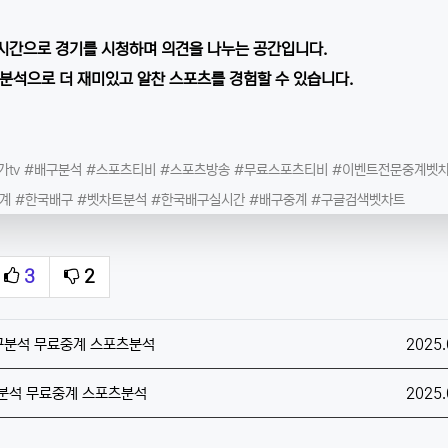
시간으로 경기를 시청하며 의견을 나누는 공간입니다.
분석으로 더 재미있고 알찬 스포츠를 경험할 수 있습니다.
가tv #배구분석 #스포츠티비 #스포츠방송 #무료스포츠티비 #이벤트전문중계벳
중계 #한국배구 #벳차트분석 #한국배구실시간 #배구중계 #구글검색벳차트
3
2
추천
비추천
작성일
배구분석 무료중계 스포츠분석
2025.
작성일
구분석 무료중계 스포츠분석
2025.