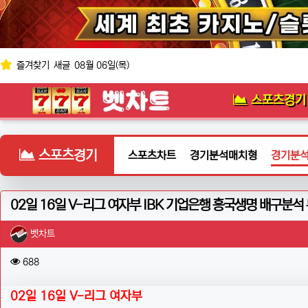
상단 네비
즐겨찾기
새글
08월 06일(목)
메인 메뉴
로고
스포츠경기
스포츠경기
스포츠차트
경기분석매치형
경기분
02일 16일 V-리그 여자부 IBK 기업은행 흥국생명 배구분
작성자 정보
작성
벳차트
컨텐츠 정보
조회
688
본문
02일 16일 V-리그 여자부