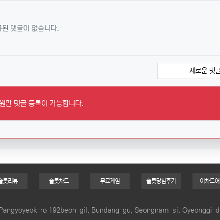
된 댓글이 없습니다.
새로운 댓글
원만 댓글 등록이 가능합니다.
슬롯리뷰
슬롯차트
무료게임
슬롯당첨후기
이차트어
, Pangyoyeok-ro 192beon-gil, Bundang-gu, Seongnam-si, Gyeonggi-d