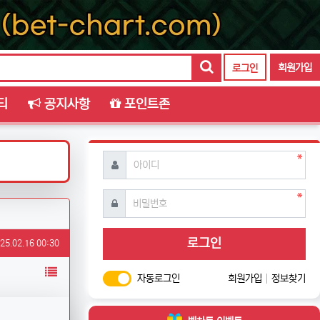
회원가입
로그인
티
공지사항
포인트존
필수
아이디
필수
비밀번호
로그인
성일
25.02.16 00:30
목록
자동로그인
회원가입
정보찾기