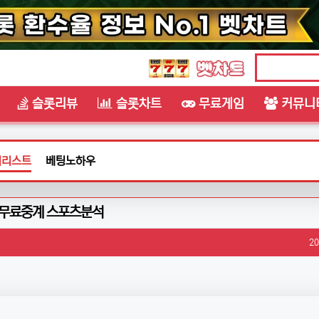
슬롯리뷰
슬롯차트
무료게임
커뮤니
석리스트
베팅노하우
석 무료중계 스포츠분석
작
20