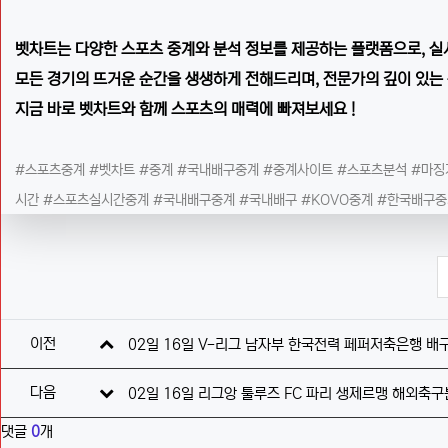
벳차트는 다양한 스포츠 중계와 분석 정보를 제공하는 플랫폼으로, 실
모든 경기의 뜨거운 순간을 생생하게 전해드리며, 전문가의 깊이 있는 
지금 바로 벳차트와 함께 스포츠의 매력에 빠져보세요 !
#스포츠중계 #벳차트 #중계 #국내배구중계 #중계사이트 #스포츠분석 #마징
시간 #스포츠실시간중계 #국내배구중계 #국내배구 #KOVO중계 #한국배구
관련자료
이전
02일 16일 V-리그 남자부 한국전력 페퍼저축은행 
다음
02일 16일 리그앙 툴루즈 FC 파리 생제르맹 해외축
댓글
0
개