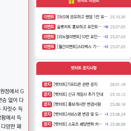
벳차트 이벤트
등록일
이벤트
SNS에 공유하고 랜덤 1만 포인트 받자!
25.10.30
댓글
등록일
이벤트
슬롯차트 홍보하고 포인트 받자
10
25.07.05
댓글
등록일
이벤트
[리뉴얼이벤트]10만 포인트를 찾아서~
12
25.07.03
댓글
등록일
이벤트
[월간이벤트]스타벅스 기프티콘 이벤트
13
25.07.05
벳차트 공지사항
등록일
공지
[벳차트]기프티콘 관련 공지
26.01.16
) 원정에서 G
등록일
공지
[벳차트] 신규 게임사 추가 안내
25.10.12
연승 없이 다
등록일
공지
[벳차트] 홍보게시판 변경사항
25.09.18
두 자릿수 득
댓글
등록일
공지
[벳차트]서비스명 변경 및 도메인 안내
3
25.08.24
상황에서 득
댓글
등록일
공지
[벳차트] 스포츠 배당변화 차트 기능 추가
5
25.08.08
 다양한 패