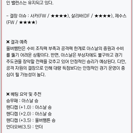
인 밸런스는 유지되고 있다.
- 결장 이슈 : 사카(FW / ★★★★), 살리바(DF / ★★★★), 제수스
(FW / ★★★★)
❌ 결과 예측
울버햄턴은 수비 조직력 부족과 공격력 한계로 아스날의 중원과 수비
를 뚫기 어려운 상황이다. 반면, 아스날은 부상자에도 불구하고 경기
주도권을 장악할 전력을 갖추고 있어 안정적인 승리가 예상된다. 다만,
공격 자원의 결장으로 인해 대량 득점보다는 안정적인 경기 운영이 중
심이 될 가능성이 높다.
❌ 베팅 요약 및 추천
승무패 : 아스날 승
핸디캡 (+1.0) : 아스날 승
핸디캡 (+2.0) : 아스날 승
핸디캡 (+3.5) : 울버햄튼 승
언더오버(3.5) : 언더