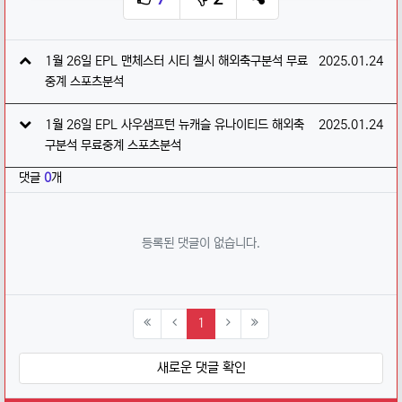
추천
비추천
SNS 공유
관련자료
작성일
1월 26일 EPL 맨체스터 시티 첼시 해외축구분석 무료
2025.01.24
중계 스포츠분석
작성일
1월 26일 EPL 사우샘프턴 뉴캐슬 유나이티드 해외축
2025.01.24
구분석 무료중계 스포츠분석
댓글
0
개
등록된 댓글이 없습니다.
(current)
1
새로운 댓글 확인