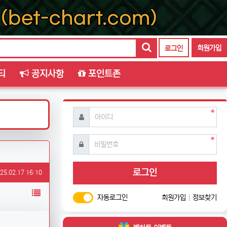
회원가입
로그인
티
공지사항
포인트존
필수
아이디
필수
비밀번호
로그인
성일
25.02.17 16:10
목록
자동로그인
회원가입
정보찾기