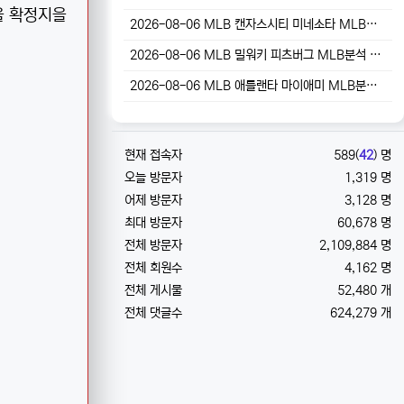
을 확정지을
2026-08-06 MLB 캔자스시티 미네소타 MLB분석 무료중계 스포츠분석
2026-08-06 MLB 밀워키 피츠버그 MLB분석 무료중계 스포츠분석
2026-08-06 MLB 애틀랜타 마이애미 MLB분석 무료중계 스포츠분석
현재 접속자
589(
42
) 명
오늘 방문자
1,319 명
어제 방문자
3,128 명
최대 방문자
60,678 명
전체 방문자
2,109,884 명
전체 회원수
4,162 명
전체 게시물
52,480 개
전체 댓글수
624,279 개