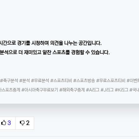
시간으로 경기를 시청하며 의견을 나누는 공간입니다.
분석으로 더 재미있고 알찬 스포츠를 경험할 수 있습니다.
tv #축구분석 #분석 #무료분석 #스포츠티비 #스포츠방송 #무료스포츠티비 #이
스포츠중계 #아시아축구무료보기 #해외축구중계 #A리그 #J리그 #K리그 #국
3
2
추천
비추천