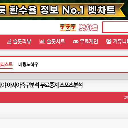
슬롯리뷰
슬롯차트
무료게임
커뮤니
석리스트
베팅노하우
칼리디야 아시아축구분석 무료중계 스포츠분석
작
20