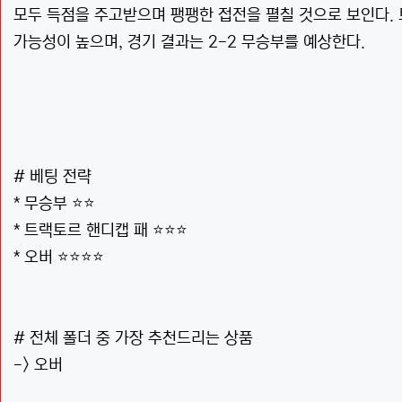
모두 득점을 주고받으며 팽팽한 접전을 펼칠 것으로 보인다.
가능성이 높으며, 경기 결과는 2-2 무승부를 예상한다.
# 베팅 전략
* 무승부 ⭐⭐
* 트랙토르 핸디캡 패 ⭐⭐⭐
* 오버 ⭐⭐⭐⭐
# 전체 폴더 중 가장 추천드리는 상품
-> 오버