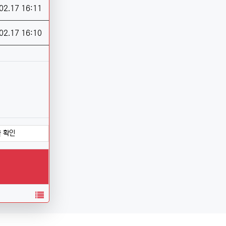
02.17 16:11
02.17 16:10
 확인
목록