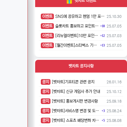
벳차트 이벤트
등록일
이벤트
SNS에 공유하고 랜덤 1만 포인트 받자!
25.10.30
댓글
등록일
이벤트
슬롯차트 홍보하고 포인트 받자
10
25.07.05
댓글
등록일
이벤트
[리뉴얼이벤트]10만 포인트를 찾아서~
12
25.07.03
댓글
등록일
이벤트
[월간이벤트]스타벅스 기프티콘 이벤트
13
25.07.05
벳차트 공지사항
등록일
공지
[벳차트]기프티콘 관련 공지
26.01.16
등록일
공지
[벳차트] 신규 게임사 추가 안내
25.10.12
등록일
공지
[벳차트] 홍보게시판 변경사항
25.09.18
댓글
등록일
공지
[벳차트]서비스명 변경 및 도메인 안내
3
25.08.24
댓글
등록일
공지
[벳차트] 스포츠 배당변화 차트 기능 추가
5
25.08.08