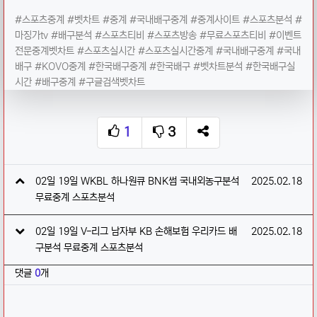
#스포츠중계 #벳차트 #중계 #국내배구중계 #중계사이트 #스포츠분석 #
마징가tv #배구분석 #스포츠티비 #스포츠방송 #무료스포츠티비 #이벤트
전문중계벳차트 #스포츠실시간 #스포츠실시간중계 #국내배구중계 #국내
배구 #KOVO중계 #한국배구중계 #한국배구 #벳차트분석 #한국배구실
시간 #배구중계 #구글검색벳차트
1
3
추천
비추천
SNS 공유
관련자료
작성일
02일 19일 WKBL 하나원큐 BNK썸 국내외농구분석
2025.02.18
무료중계 스포츠분석
작성일
02일 19일 V-리그 남자부 KB 손해보험 우리카드 배
2025.02.18
구분석 무료중계 스포츠분석
댓글
0
개