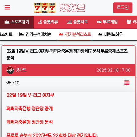
로그인
스포츠경기
슬롯리뷰
슬롯차트
무료게임
커
포츠차트
경기분석매치형
경기분석리스트
베팅노하우
02일 19일 V-리그 여자부 페퍼저축은행 정관장 배구분석 무료중계 스포츠
분석
작성자 정보
작성
작성일
벳차트
2025.02.18 17:00
컨텐츠 정보
목
조회
710
본문
02일 19일 V-리그 여자부
페퍼저축은행 정관장 중계
페퍼저축은행 정관장 분석
프로토 승부식 2025년도 22회차 대상 경기입니다.