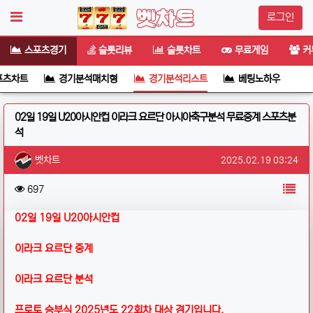
로그인
스포츠경기
슬롯리뷰
슬롯차트
무료게임
커
포츠차트
경기분석매치형
경기분석리스트
베팅노하우
02일 19일 U20아시안컵 이라크 요르단 아시아축구분석 무료중계 스포츠분
석
작성자 정보
작성
작성일
벳차트
2025.02.19 03:24
컨텐츠 정보
목
조회
697
본문
02일 19일 U20아시안컵
이라크 요르단 중계
이라크 요르단 분석
프로토 승부식 2025년도 22회차 대상 경기입니다.